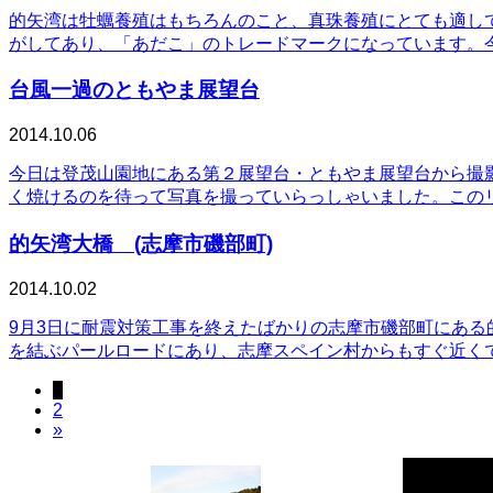
的矢湾は牡蠣養殖はもちろんのこと、真珠養殖にとても適し
がしてあり、「あだこ」のトレードマークになっています。
台風一過のともやま展望台
2014.10.06
今日は登茂山園地にある第２展望台・ともやま展望台から撮
く焼けるのを待って写真を撮っていらっしゃいました。この
的矢湾大橋 (志摩市磯部町)
2014.10.02
9月3日に耐震対策工事を終えたばかりの志摩市磯部町にある的矢
を結ぶパールロードにあり、志摩スペイン村からもすぐ近く
1
2
»