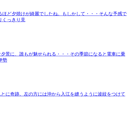
るほど夕焼けが綺麗でしたね。もしかして・・・そんな予感で
りくっきり見
む夕景に、誰もが魅せられる・・・その季節になると電車に乗
伊勢
んとに奇跡。左の方には沖から入江を縫うように波紋をつけて