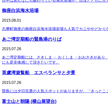
日中はあんなにも賑わっている海水浴場が、日没とともに空
御座白浜海水浴場
2015.08.01
志摩町御座の御座白浜海水浴場岩場も人気でカニややどかり
あご湾定期船の賢島港のりば
2015.07.26
あご湾定期船には、さきしま ・ おくしま ・おおさきがあ
にも是非体感して頂きたいです。
英虞湾遊覧船 エスペランサと夕景
2015.07.26
賢島には夕日百選の人気スポットがありますが、「きっとこ
富士山と朝陽 (横山展望台)