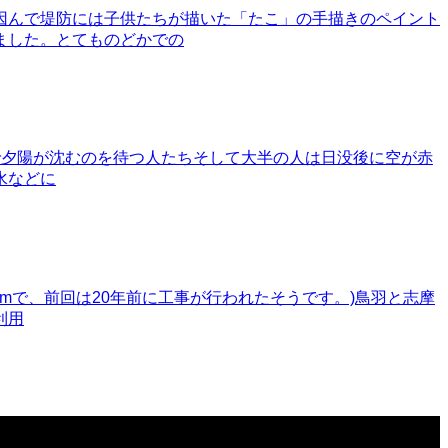
因んで堤防には子供たちが描いた「たこ」の手描きのペイント
ました。とてものどかでの
で夕陽が沈むのを待つ人たちそして大半の人は日没後に空が赤
水などに
4mで、前回は20年前に工事が行われたそうです。)鳥羽と志摩
利用