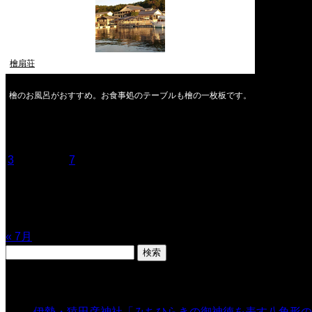
檜扇荘
檜のお風呂がおすすめ。お食事処のテーブルも檜の一枚板です。
2026年8月
月
火
水
木
金
土
日
1
2
3
4
5
6
7
8
9
10
11
12
13
14
15
16
17
18
19
20
21
22
23
24
25
26
27
28
29
30
31
« 7月
検
索:
表示数
伊勢・猿田彦神社「みちひらきの御神徳を表す八角形の