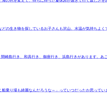
と海の色を変えて、待ちに待った夏休みが過ぎて行く寂しさを
などの生き物を探しているお子さんも沢山。水温が気持ちよく
り、間崎島行き、和具行き、御座行き、浜島行きがあります。あ
こ船乗り場も綺麗なんだろうな～」っていつだったか思ってい