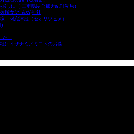
を探しに（ 三重県度会郡大紀町滝原）
- 24,931 views
瑠女(さるめ)神社
- 21,861 views
様 瀬織津姫（セオリツヒメ）
- 16,970 views
)
- 10,375 views
した。
- 8,106 views
社はイザナミノミコトのお墓
- 8,071 views
views