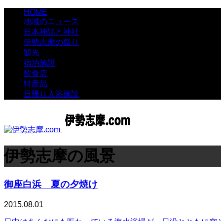
HOME
地域のニュース
日本神話と神社
伊勢志摩の祭り
観光
宿泊施設
飲食店
特産品
日帰り入浴施設
伊勢志摩の風景
御座白浜 夏の夕焼け
2015.08.01