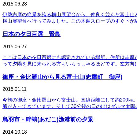
2015.06.28
伊勢志摩の絶景を誇る横山展望台から、仲良く並んだ富士山
横山展望台へ行ってみました。この木製スロープのすぐ下が
日本の夕日百選 賢島
2015.06.27
ここは日本の夕日百選にも認定されている場所。住所は志摩
って夕陽を見に来られる方もいらっしゃるほどです。左方向に
御座・金比羅山から見る富士山(志摩町 御座)
2015.01.11
今朝の御座・金比羅山から富士山。直線距離にして約200
船が入ってきています。そして30分後の日の出はダルマ太陽
鳥羽市・畔蛸(あだこ)漁港前の夕景
2014.10.18