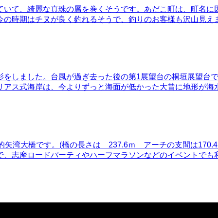
ていて、綺麗な真珠の層を巻くそうです。あだこ町は、町名に
今の時期はチヌが良く釣れるそうで、釣りのお客様も沢山見え
影をしました。台風が過ぎ去った後の第1展望台の桐垣展望台
リアス式海岸は、今よりずっと海面が低かった大昔に地形が海
湾大橋です。(橋の長さは 237.6ｍ アーチの支間は170.
で、志摩ロードパーティやハーフマラソンなどのイベントでも