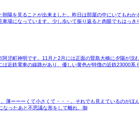
と朝陽を見ることが出来ました。昨日は部屋の中にいてもわか
駐車場になっています。少し歩いて振り返ると肉眼でもはっき
市阿児町神明です。11月と2月には正面の賢島大橋に夕陽が沈
は近鉄電車の線路があり、優しい黄色が特徴の近鉄23000系 
㎞。。薄ーーーくて小さくて・・・。それでも見えているのがほ
になったあと不思議な形をして離れ、御