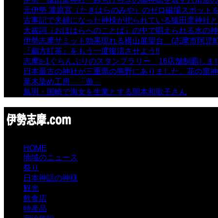
元伊勢 瀧原宮（たきはらのみや）のゼロ磁場スポット
古事記で夫婦になった神様が祀られている猿田彦神社と佐
大祓詞（おほはらへのことば）の中で唱えられる水の神
伊勢志摩サミット効果現れる横山展望台 (志摩市阿児町
『鵜方紅茶』をもう一度復活させよう!!
- 9,040 views
志摩s-1ぐらんぷりのスタンプラリー 16店舗制覇しま
日本最古の神社が三重県の熊野にありました。花の窟神
草木染め工房 「遊」
- 7,885 views
鳥羽・国崎で海女を生業とする岡本和歌子さん
- 6,990 
HOME
地域のニュース
祭り
日本神話の神様
観光
飲食店
特産品