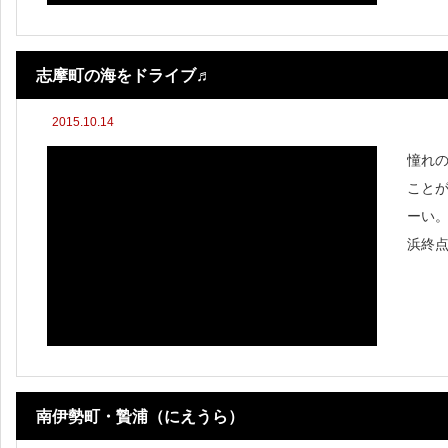
志摩町の海をドライブ♬
2015.10.14
憧れの
こと
ーい
浜終点
りで
南伊勢町・贄浦（にえうら）