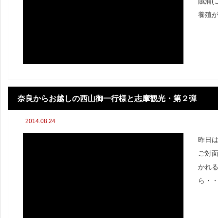
賊浦(
養殖
奈良からお越しの西山御一行様と志摩観光・第２弾
2014.08.24
昨日
ご対
かれ
ら・
弾!!
ト 