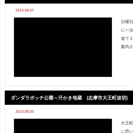
2014.08.07
日曜
に一泊
達で２
案内
丁、
頂け
横丁
ダンダラボッチ公園～汗かき地蔵 (志摩市大王町波切)
2014.08.05
大王
に思