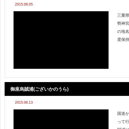
2015.08.05
三重
勢神
の地
度保
す。
御座烏賊浦(ございかのうら)
2015.06.13
国道
って