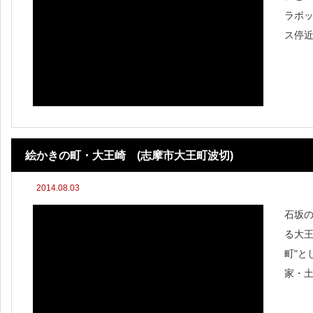
ラボ
ス停
た。
チが
絵かきの町・大王崎 (志摩市大王町波切)
2014.08.03
石坂
る大王
町"と
家・
など
てき