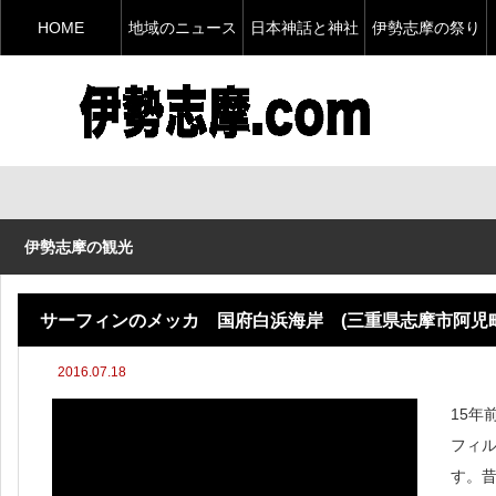
HOME
地域のニュース
日本神話と神社
伊勢志摩の祭り
伊勢志摩の観光
サーフィンのメッカ 国府白浜海岸 (三重県志摩市阿児
2016.07.18
15年
フィ
す。