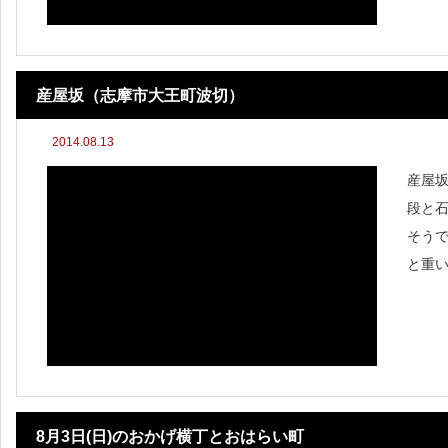
不動
産屋坂（志摩市大王町波切）
2014.08.13
産屋
段と
そう
と重い
て作ら
台へ
す。
8月3日(日)のおかげ横丁とおはらい町