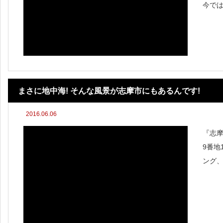
今で
が立
でも
うに
まさに地中海! そんな風景が志摩市にもあるんです!
2016.06.06
『志摩
9番地
ング