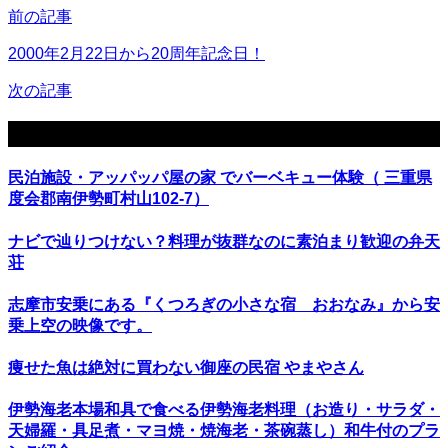
前の記事
2000年2月22日から20周年記念日！
次の記事
関連記事
民泊施設・アッパッパ屋の家 でバーベキュー体験（ 三重県
度会郡南伊勢町村山102-7）
ナビで辿りつけない？料理が抜群なのに素泊まり歓迎の弁天
荘
志摩市安乗にある『くつろぎの小さな宿 おおなみ』から安
乗上空の映像です。
痩せた魚は絶対に買わない御座の民宿 やまやさん
伊勢海老本場和具で食べる伊勢海老料理（お造り・サラダ・
天婦羅・具足煮・マヨ焼・焼海老・茶碗蒸し）和牛付のプラ