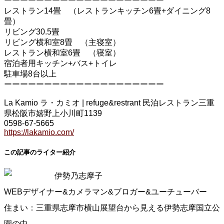
ーーーーーーーーーーーーーーーーーーーー
レストラン14畳 （レストランキッチン6畳+ダイニング8
畳）
リビング30.5畳
リビング横和室8畳 （主寝室）
レストラン横和室6畳 （寝室）
宿泊者用キッチン+バス+トイレ
駐車場8台以上
ーーーーーーーーーーーーーーーーーーーー
La Kamio ラ・カミオ | refuge&restrant 民泊レストラン三重
県松阪市嬉野上小川町1139
0598-67-5665
https://lakamio.com/
この記事のライター紹介
伊勢乃志摩子
WEBデザイナー&カメラマン&ブロガー&ユーチューバー
住まい：三重県志摩市横山展望台から見える伊勢志摩国立公
園の中