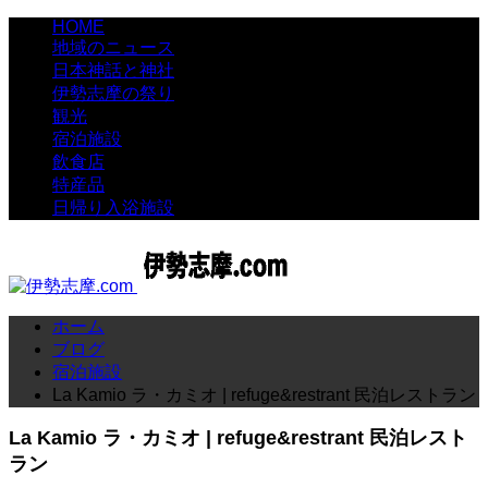
HOME
地域のニュース
日本神話と神社
伊勢志摩の祭り
観光
宿泊施設
飲食店
特産品
日帰り入浴施設
ホーム
ブログ
宿泊施設
La Kamio ラ・カミオ | refuge&restrant 民泊レストラン
La Kamio ラ・カミオ | refuge&restrant 民泊レスト
ラン