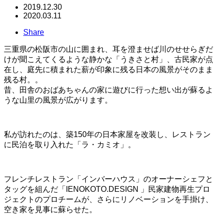
2019.12.30
2020.03.11
Share
三重県の松阪市の山に囲まれ、耳を澄ませば川のせせらぎだ
けが聞こえてくるような静かな「うきさと村」、古民家が点
在し、庭先に積まれた薪が印象に残る日本の風景がそのまま
残る村。。
昔、田舎のおばあちゃんの家に遊びに行った想い出が蘇るよ
うな山里の風景が広がります。
私が訪れたのは、築150年の日本家屋を改装し、レストラン
に民泊を取り入れた「ラ・カミオ」。
フレンチレストラン「インバーハウス」のオーナーシェフと
タッグを組んだ「IENOKOTO.DESIGN 」民家建物再生プロ
ジェクトのプロチームが、さらにリノベーションを手掛け、
空き家を見事に蘇らせた。