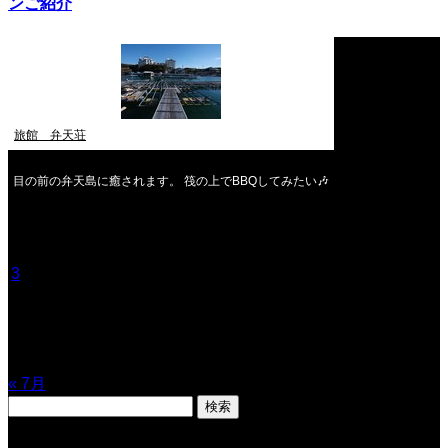
ンご紹介
旅館 弁天荘
目の前の弁天島に癒されます。 筏の上でBBQしてみたい🎶
2026年8月
月
火
水
木
金
土
日
1
2
3
4
5
6
7
8
9
10
11
12
13
14
15
16
17
18
19
20
21
22
23
24
25
26
27
28
29
30
31
« 7月
検
索: