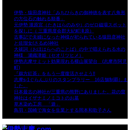
表示数
伊勢・猿田彦神社「みちひらきの御神徳を表す八角形
の方位石の触れる順番」
- 54,644 views
元伊勢 瀧原宮（たきはらのみや）のゼロ磁場スポット
を探しに（ 三重県度会郡大紀町滝原）
- 24,925 views
古事記で夫婦になった神様が祀られている猿田彦神社
と佐瑠女(さるめ)神社
- 21,861 views
大祓詞（おほはらへのことば）の中で唱えられる水の
神様 瀬織津姫（セオリツヒメ）
- 16,964 views
伊勢志摩サミット効果現れる横山展望台 (志摩市阿児
町)
- 10,375 views
『鵜方紅茶』をもう一度復活させよう!!
- 9,040 views
志摩s-1ぐらんぷりのスタンプラリー 16店舗制覇しま
した。
- 8,106 views
日本最古の神社が三重県の熊野にありました。花の窟
神社はイザナミノミコトのお墓
- 8,069 views
草木染め工房 「遊」
- 7,885 views
鳥羽・国崎で海女を生業とする岡本和歌子さん
- 6,990
views