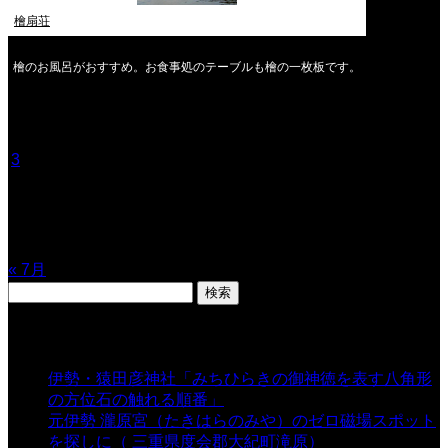
檜扇荘
檜のお風呂がおすすめ。お食事処のテーブルも檜の一枚板です。
2026年8月
月
火
水
木
金
土
日
1
2
3
4
5
6
7
8
9
10
11
12
13
14
15
16
17
18
19
20
21
22
23
24
25
26
27
28
29
30
31
« 7月
検
索:
表示数
伊勢・猿田彦神社「みちひらきの御神徳を表す八角形
の方位石の触れる順番」
- 54,628 views
元伊勢 瀧原宮（たきはらのみや）のゼロ磁場スポット
を探しに（ 三重県度会郡大紀町滝原）
- 24,916 views