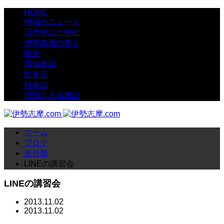
HOME
地域のニュース
日本神話と神社
伊勢志摩の祭り
観光
宿泊施設
飲食店
特産品
日帰り入浴施設
ホーム
ブログ
未分類
LINEの講習会
LINEの講習会
2013.11.02
2013.11.02