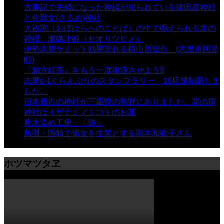
古事記で夫婦になった神様が祀られている猿田彦神社
と佐瑠女(さるめ)神社
- 21,857 views
大祓詞（おほはらへのことば）の中で唱えられる水の
神様 瀬織津姫（セオリツヒメ）
- 16,960 views
伊勢志摩サミット効果現れる横山展望台 (志摩市阿児
町)
- 10,374 views
『鵜方紅茶』をもう一度復活させよう!!
- 9,040 views
志摩s-1ぐらんぷりのスタンプラリー 16店舗制覇しま
した。
- 8,106 views
日本最古の神社が三重県の熊野にありました。花の窟
神社はイザナミノミコトのお墓
- 8,064 views
草木染め工房 「遊」
- 7,882 views
鳥羽・国崎で海女を生業とする岡本和歌子さん
- 6,988
views
ホツマツタヱ