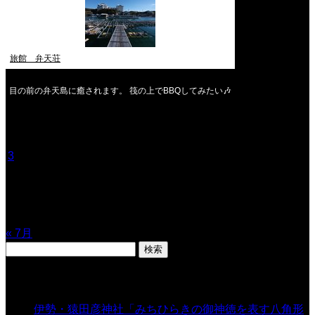
旅館 弁天荘
目の前の弁天島に癒されます。 筏の上でBBQしてみたい🎶
2026年8月
月
火
水
木
金
土
日
1
2
3
4
5
6
7
8
9
10
11
12
13
14
15
16
17
18
19
20
21
22
23
24
25
26
27
28
29
30
31
« 7月
検
索:
表示数
伊勢・猿田彦神社「みちひらきの御神徳を表す八角形