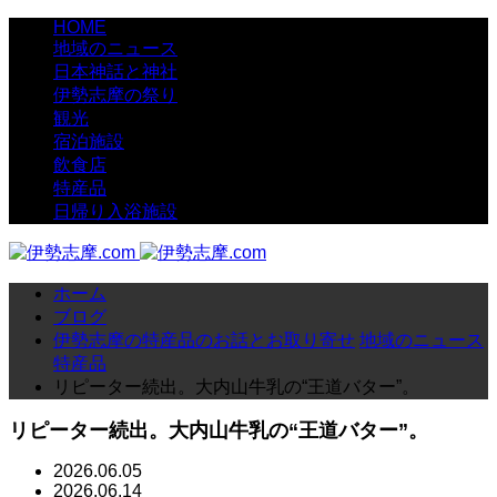
HOME
地域のニュース
日本神話と神社
伊勢志摩の祭り
観光
宿泊施設
飲食店
特産品
日帰り入浴施設
ホーム
ブログ
伊勢志摩の特産品のお話とお取り寄せ
地域のニュース
特産品
リピーター続出。大内山牛乳の“王道バター”。
リピーター続出。大内山牛乳の“王道バター”。
2026.06.05
2026.06.14