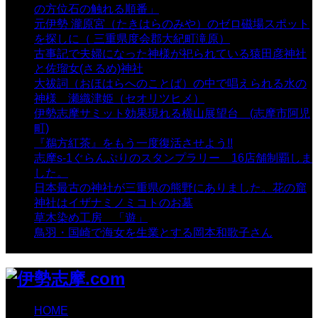
の方位石の触れる順番」
- 54,627 views
元伊勢 瀧原宮（たきはらのみや）のゼロ磁場スポット
を探しに（ 三重県度会郡大紀町滝原）
- 24,915 views
古事記で夫婦になった神様が祀られている猿田彦神社
と佐瑠女(さるめ)神社
- 21,857 views
大祓詞（おほはらへのことば）の中で唱えられる水の
神様 瀬織津姫（セオリツヒメ）
- 16,960 views
伊勢志摩サミット効果現れる横山展望台 (志摩市阿児
町)
- 10,374 views
『鵜方紅茶』をもう一度復活させよう!!
- 9,040 views
志摩s-1ぐらんぷりのスタンプラリー 16店舗制覇しま
した。
- 8,106 views
日本最古の神社が三重県の熊野にありました。花の窟
神社はイザナミノミコトのお墓
- 8,064 views
草木染め工房 「遊」
- 7,882 views
鳥羽・国崎で海女を生業とする岡本和歌子さん
- 6,987
views
HOME