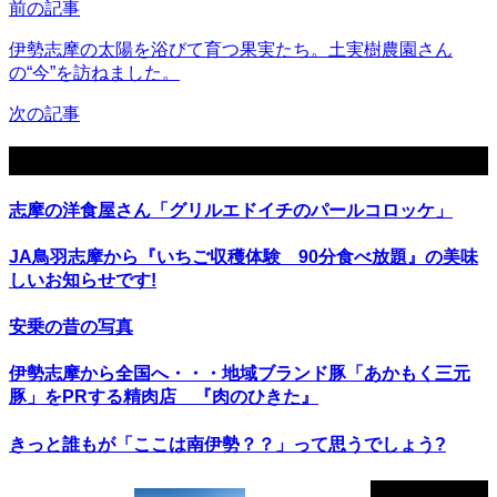
前の記事
伊勢志摩の太陽を浴びて育つ果実たち。土実樹農園さん
の“今”を訪ねました。
次の記事
関連記事
志摩の洋食屋さん「グリルエドイチのパールコロッケ」
JA鳥羽志摩から『いちご収穫体験 90分食べ放題』の美味
しいお知らせです!
安乗の昔の写真
伊勢志摩から全国へ・・・地域ブランド豚「あかもく三元
豚」をPRする精肉店 『肉のひきた』
きっと誰もが「ここは南伊勢？？」って思うでしょう?