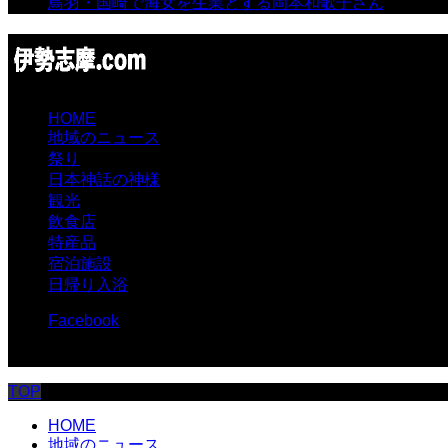
鳥羽・国崎で海女を生業とする岡本和歌子さん
- 6,988 
HOME
地域のニュース
祭り
日本神話の神様
観光
飲食店
特産品
宿泊施設
日帰り入浴
Facebook
© 伊勢志摩.com
TOP
HOME
地域のニュース