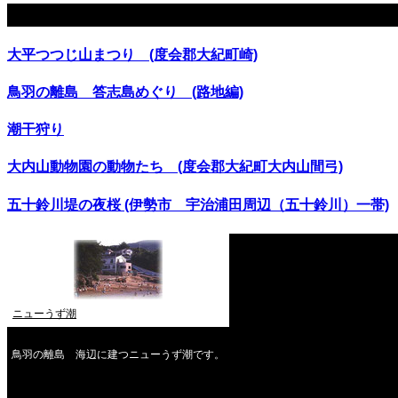
関連記事
大平つつじ山まつり (度会郡大紀町崎)
鳥羽の離島 答志島めぐり (路地編)
潮干狩り
大内山動物園の動物たち (度会郡大紀町大内山間弓)
五十鈴川堤の夜桜 (伊勢市 宇治浦田周辺（五十鈴川）一帯)
ニューうず潮
鳥羽の離島 海辺に建つニューうず潮です。
2026年8月
月
火
水
木
金
土
日