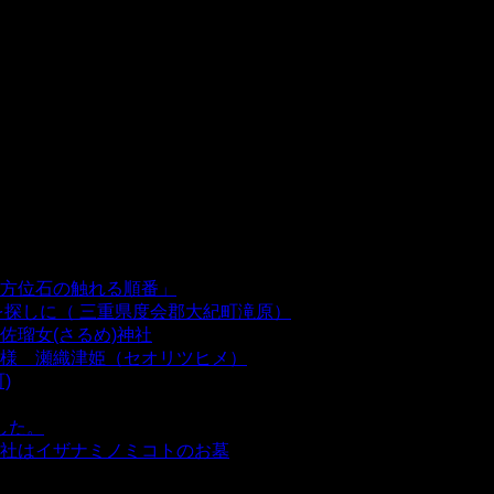
方位石の触れる順番」
- 54,632 views
を探しに（ 三重県度会郡大紀町滝原）
- 24,920 views
瑠女(さるめ)神社
- 21,858 views
様 瀬織津姫（セオリツヒメ）
- 16,960 views
)
- 10,375 views
した。
- 8,106 views
社はイザナミノミコトのお墓
- 8,064 views