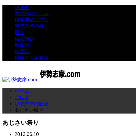
HOME
地域のニュース
日本神話と神社
伊勢志摩の祭り
観光
宿泊施設
飲食店
特産品
日帰り入浴施設
ホーム
ブログ
伊勢志摩の観光
あじさい祭り
あじさい祭り
2013.06.10