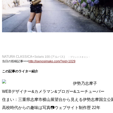
NATURA CLASSICA+
Solaris 100 (アルバス)
・プリントスキャン・
当日の投稿記事>>>
http://isenosimako.com/?eid=1029
この記事のライター紹介
伊勢乃志摩子
WEBデザイナー&カメラマン&ブロガー&ユーチューバー
住まい：三重県志摩市横山展望台から見える伊勢志摩国立公
高校時代からの趣味は写真📷ウェブサイト制作歴 22年