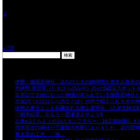
1
2
3
4
5
6
7
8
9
10
11
12
13
14
15
16
17
18
19
20
21
22
23
24
25
26
27
28
29
30
31
« 7月
検
索:
表示数
伊勢・猿田彦神社「みちひらきの御神徳を表す八角形の
元伊勢 瀧原宮（たきはらのみや）のゼロ磁場スポット
古事記で夫婦になった神様が祀られている猿田彦神社と佐
大祓詞（おほはらへのことば）の中で唱えられる水の神
伊勢志摩サミット効果現れる横山展望台 (志摩市阿児町
『鵜方紅茶』をもう一度復活させよう!!
- 9,040 views
志摩s-1ぐらんぷりのスタンプラリー 16店舗制覇しま
日本最古の神社が三重県の熊野にありました。花の窟神
草木染め工房 「遊」
- 7,882 views