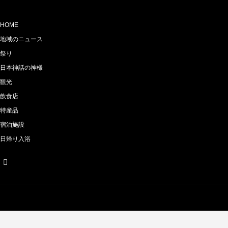
HOME
地域のニュース
祭り
日本神話の神様
観光
飲食店
特産品
宿泊施設
日帰り入浴