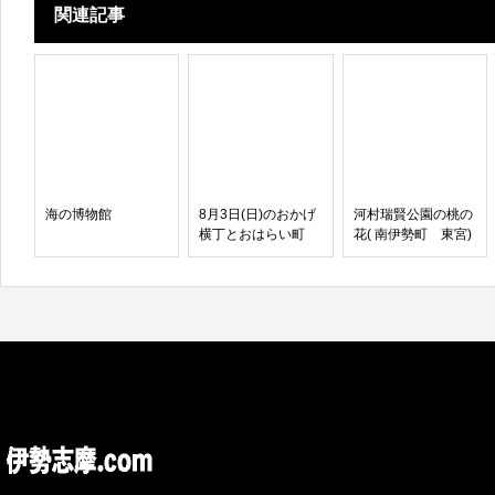
関連記事
海の博物館
8月3日(日)のおかげ
河村瑞賢公園の桃の
横丁とおはらい町
花( 南伊勢町 東宮)