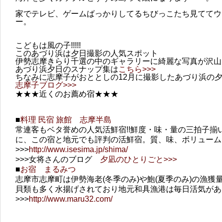
家でテレビ、ゲームばっかりしてるちびっこたち見ててウ
ー。
こどもは風の子!!!!!
このあづり浜は夕日撮影の人気スポット
伊勢志摩きらり千選の中のギャラリーに綺麗な写真が沢山
あづり浜夕日のスナップ集は
こちら>>>
ちなみに志摩子がおととしの12月に撮影したあづり浜の
志摩子ブログ>>>
★★★近くのお薦め宿★★★
■
料理 民宿 旅館 志摩半島
常連客もベタ誉めの人気活鮮宿!!鮮度・味・量の三拍子揃
に、この宿と地元でも評判の活鮮宿。質、味、ボリューム
>>>
http://www.isesima.jp/shima/
>>>
女将さんのブログ
夕凪のひとりごと>>>
■
お宿 まるみつ
志摩市志摩町は伊勢海老(冬季のみ)や鮑(夏季のみ)の漁
貝類も多く水揚げされており地元和具漁港は毎日活気があ
>>>
http://www.maru32.com/