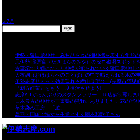
17
18
19
20
21
22
23
24
25
26
27
28
29
30
31
« 7月
検
索:
表示数
伊勢・猿田彦神社「みちひらきの御神徳を表す八角形の
元伊勢 瀧原宮（たきはらのみや）のゼロ磁場スポット
古事記で夫婦になった神様が祀られている猿田彦神社と佐
大祓詞（おほはらへのことば）の中で唱えられる水の神
伊勢志摩サミット効果現れる横山展望台 (志摩市阿児町
『鵜方紅茶』をもう一度復活させよう!!
- 9,040 views
志摩s-1ぐらんぷりのスタンプラリー 16店舗制覇しま
日本最古の神社が三重県の熊野にありました。花の窟神
草木染め工房 「遊」
- 7,884 views
鳥羽・国崎で海女を生業とする岡本和歌子さん
- 6,988 