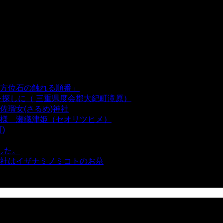
方位石の触れる順番」
- 54,641 views
を探しに（ 三重県度会郡大紀町滝原）
- 24,921 views
瑠女(さるめ)神社
- 21,859 views
様 瀬織津姫（セオリツヒメ）
- 16,960 views
)
- 10,375 views
した。
- 8,106 views
社はイザナミノミコトのお墓
- 8,068 views
views