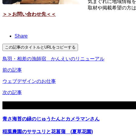
気まぐれに地域情報
取材や掲載希望の方
＞＞お問い合わせ先＜＜
Share
この記事のタイトルとURLをコピーする
鳥羽・相差の漁師宿 かんえいのリニューアル
前の記事
ウェブデザインのお仕事
次の記事
関連記事
青さ海苔の緑のじゅうたんとカメラマンさん
稲葉農園のササユリと花菖蒲 (夏草花園)