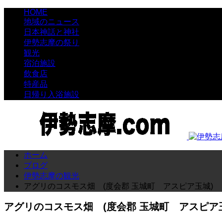
HOME
地域のニュース
日本神話と神社
伊勢志摩の祭り
観光
宿泊施設
飲食店
特産品
日帰り入浴施設
ホーム
ブログ
伊勢志摩の観光
アグリのコスモス畑 (度会郡 玉城町 アスピア玉城)
アグリのコスモス畑 (度会郡 玉城町 アスピア