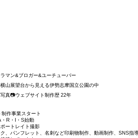
メラマン&ブロガー&ユーチューバー
市横山展望台から見える伊勢志摩国立公園の中
真📷ウェブサイト制作歴 22年
イト制作事業スタート
・A・R・I・S始動
・ポートレイト撮影
ク、パンフレット、名刺など印刷物制作、動画制作、SNS指