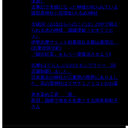
滝原）
- 24,938 views
古事記で夫婦になった神様が祀られている
猿田彦神社と佐瑠女(さるめ)神社
- 21,861
views
大祓詞（おほはらへのことば）の中で唱え
られる水の神様 瀬織津姫（セオリツヒ
メ）
- 16,972 views
伊勢志摩サミット効果現れる横山展望台
(志摩市阿児町)
- 10,375 views
『鵜方紅茶』をもう一度復活させよう!!
-
9,040 views
志摩s-1ぐらんぷりのスタンプラリー 16
店舗制覇しました。
- 8,106 views
日本最古の神社が三重県の熊野にありまし
た。花の窟神社はイザナミノミコトのお墓
- 8,073 views
草木染め工房 「遊」
- 7,885 views
鳥羽・国崎で海女を生業とする岡本和歌子
さん
- 6,997 views