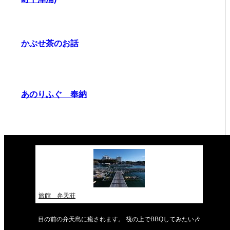
かぶせ茶のお話
あのりふぐ 奉納
旅館 弁天荘
目の前の弁天島に癒されます。 筏の上でBBQしてみたい🎶