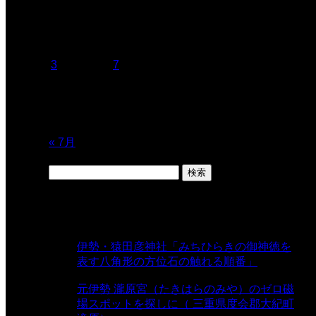
2026年8月
月
火
水
木
金
土
日
1
2
3
4
5
6
7
8
9
10
11
12
13
14
15
16
17
18
19
20
21
22
23
24
25
26
27
28
29
30
31
« 7月
検
索:
表示数
伊勢・猿田彦神社「みちひらきの御神徳を
表す八角形の方位石の触れる順番」
-
54,758 views
元伊勢 瀧原宮（たきはらのみや）のゼロ磁
場スポットを探しに（ 三重県度会郡大紀町