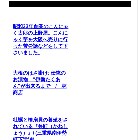
関連記事
昭和33年創業のこんにゃ
く太郎の上野屋。こんに
ゃく芋を大阪へ売りに行
った苦労話などをして下
さいました。
大根のはさ掛け: 伝統の
お漬物 ”伊勢たくあ
ん”が出来るまで / 林
商店
牡蠣と檜扇貝の養殖をさ
れている『兼匠（かねし
ょう）』/ (三重県南伊勢
町下津浦)