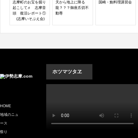
志摩町のお宝を掘り
天から地上に降る
国崎・鮑料理講習会
起こして♬ 志摩音
龍？？？御座爪切不
頭 復活レポート①
動尊
(志摩いそぶえ会)
ホツマツタヱ
HOME
地域のニュ
ース
祭り