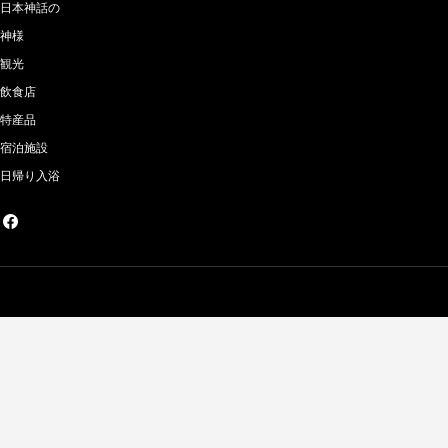
日本神話の
神様
観光
飲食店
特産品
宿泊施設
日帰り入浴