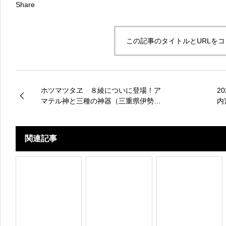
Share
この記事のタイトルとURLを
ホツマツタヱ ８綾についに登場！ア
2
マテル神と三種の神器（三重県伊勢
内
市 二見岩）
関連記事