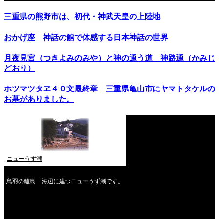
三重県の熊野市は、初代・神武天皇の上陸地
おかげ座 神話の館で体感する日本神話の世界
月夜見宮（つきよみのみや）と神の通う道 神路通（かみじ
どおり）
ホツマツタヱ４０文最終章 三重県亀山市にヤマトタケルの
お墓がありました。
ニューうず潮
鳥羽の離島 海辺に建つニューうず潮です。
2026年8月
月
火
水
木
金
土
日
1
2