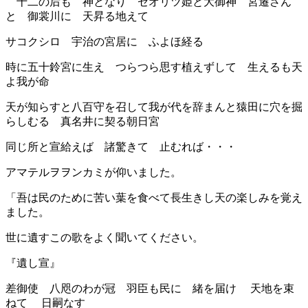
十二の后も 神となり セオリツ姫と
大御神 宮遷さん
と
御裳川
に 天昇る地えて
サコクシロ 宇治の宮居に ふよほ経る
時に五十鈴宮に生え つらつら思す
植えずして 生えるも天
よ我が命
天が知らすと八百守を
召して我が代を辞まんと
猿田に穴を掘
らしむる 真名井に契る朝日宮
同じ所と宣給えば 諸驚きて 止むれば・・・
アマテルヲヲンカミが仰いました。
「吾は民のために苦い葉を食べて長生きし
天の楽しみを覚え
ました。
世に遺すこの歌をよく聞いてください。
『遺し宣』
差御使 八咫の
わが冠
羽臣
も民に
緒を届け
天地を束
ねて
日嗣なす