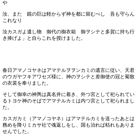
や
汝、また 鏡の巨は軽からず
神を都に留むべし
吾も守らん
これなり
汝カスガよ遺し物 御代の御衣箱 御ヲシテと
多賀に持ち行
き捧げよ」と自らこれを授けました。
春日アマノコヤネはアマテルヲヲンカミの遺言に従い、天君
のウガヤフキアワセズ様に、神のヲシテと差御使の冠と菊散
の衣裳を奉りました。
そして御幸の神輿は真名井に着き、外つ宮として祀られてい
るトヨケ神のそばでアマテルカミは内つ宮として祀られまし
た。
カスガカミ（アマノコヤネ）はアマテルカミを送ったあとは
務めを降り
ミカサ社で魂返しをし、国も治れば枯れもありま
せんでした。