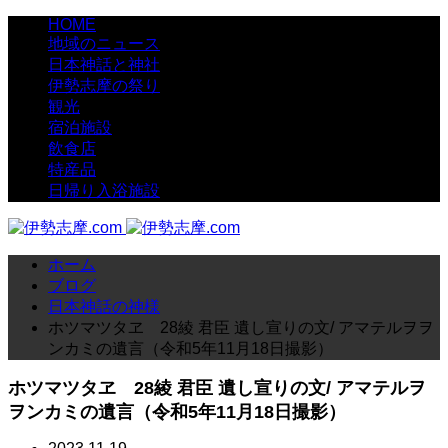
HOME
地域のニュース
日本神話と神社
伊勢志摩の祭り
観光
宿泊施設
飲食店
特産品
日帰り入浴施設
ホーム
ブログ
日本神話の神様
ホツマツタヱ 28綾 君臣 遺し宣りの文/ アマテルヲヲ
ンカミの遺言（令和5年11月18日撮影）
ホツマツタヱ 28綾 君臣 遺し宣りの文/ アマテルヲ
ヲンカミの遺言（令和5年11月18日撮影）