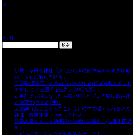
3
4
5
6
7
8
9
10
11
12
13
14
15
16
17
18
19
20
21
22
23
24
25
26
27
28
29
30
31
« 7月
検
索:
表示数
伊勢・猿田彦神社「みちひらきの御神徳を表す八角形
の方位石の触れる順番」
- 54,639 views
元伊勢 瀧原宮（たきはらのみや）のゼロ磁場スポット
を探しに（ 三重県度会郡大紀町滝原）
- 24,921 views
古事記で夫婦になった神様が祀られている猿田彦神社
と佐瑠女(さるめ)神社
- 21,858 views
大祓詞（おほはらへのことば）の中で唱えられる水の
神様 瀬織津姫（セオリツヒメ）
- 16,960 views
伊勢志摩サミット効果現れる横山展望台 (志摩市阿児
町)
- 10,375 views
『鵜方紅茶』をもう一度復活させよう!!
- 9,040 views