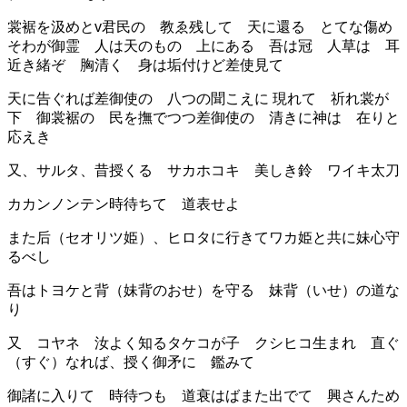
裳裾を汲めとv
君民の
教ゑ残して
天に還る
とてな傷め
そ
わが御霊
人は天のもの
上にある
吾は冠
人草は
耳
近き緒ぞ
胸清く
身は垢付けど
差使
見て
天に告ぐれば
差御使
の
八つの聞こえに
現れて
祈れ裳が
下
御裳裾の
民を撫でつつ
差
御使
の
清きに神は
在りと
応えき
又、サルタ、昔授くる サカホコキ 美しき鈴 ワイキ太刀
カカンノンテン
時待ちて 道表せよ
また后（セオリツ姫）、ヒロタに行きてワカ姫と
共に妹心守
るべし
吾はトヨケと背（妹背のおせ）を守る 妹背（いせ）の道な
り
又 コヤネ 汝よく知るタケコが子 クシヒコ生まれ 直ぐ
（すぐ）なれば、授く御矛に 鑑みて
御諸に入りて 時待つも 道衰はば
また出でて 興さんため