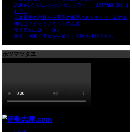
志摩s-1ぐらんぷりのスタンプラリー 16店舗制覇しま
した。
- 8,106 views
日本最古の神社が三重県の熊野にありました。花の窟
神社はイザナミノミコトのお墓
- 8,066 views
草木染め工房 「遊」
- 7,884 views
鳥羽・国崎で海女を生業とする岡本和歌子さん
- 6,988
views
ホツマツタヱ