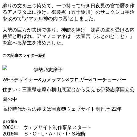
纏りの文を三つ染めて、一つ持って行き日夜見の宮で暦を作
るアメフタヱに授け、御裳裾（五十鈴川）のサコクシロ宇治
を改めて
”
アマテル神の内つ宮
”
としました。
大勢の巨らが夫婦で参り、神饌を捧げ 妹背の道を受ける内
侍所と呼ばれ、アマノコヤネは
「太宣言（ふとのとこと）」
を宣べる祭主を務めました。
この記事のライター紹介
伊勢乃志摩子
WEBデザイナー&カメラマン&ブロガー&ユーチューバー
住まい：三重県志摩市横山展望台から見える伊勢志摩国立公
園の中
高校時代からの趣味は写真📷ウェブサイト制作歴 22年
profile
2000年 ウェブサイト制作事業スタート
2016年 S・O・L・A・R・I・S始動