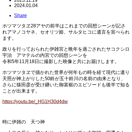
2023.11.19
2024.01.04
Share
ホツマツタヱ28アヤの前半はこれまでの回想シーンが記さ
れアマノコヤネ、セオリツ姫、サルタヒコに遺言を宣べられ
ます。
政りを行っておられた伊雑宮と晩年を過ごされたサコクシロ
宇治 アマテルの内宮での回想シーンを
令和5年11月18日に撮影した映像と共にお届けします。
ホツマツタヱで描かれた世界が何年もの時を経て現代に遺り
天照が神上がりした50鈴が五十鈴川の名前の由来となり、
さらに猿田彦が受け継いた御裳裾のエピソードも後半で知る
ことが出来ます。
https://youtu.be/_HG1H30d4dw
時に伊雑の 天つ神