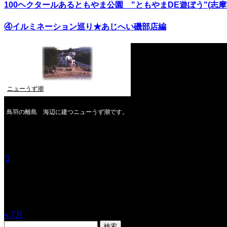
100ヘクタールあるともやま公園 "ともやまDE遊ぼう"(志
④イルミネーション巡り★あじへい磯部店編
ニューうず潮
鳥羽の離島 海辺に建つニューうず潮です。
2026年8月
月
火
水
木
金
土
日
1
2
3
4
5
6
7
8
9
10
11
12
13
14
15
16
17
18
19
20
21
22
23
24
25
26
27
28
29
30
31
« 7月
検