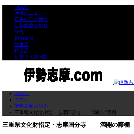
HOME
地域のニュース
日本神話と神社
伊勢志摩の祭り
観光
宿泊施設
飲食店
特産品
日帰り入浴施設
ホーム
ブログ
伊勢志摩の観光
三重県文化財指定・志摩国分寺 満開の藤棚
三重県文化財指定・志摩国分寺 満開の藤棚