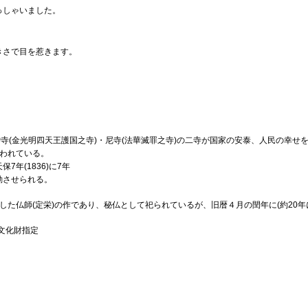
っしゃいました。
きさで目を惹きます。
僧寺
(金光明四天王護国之寺)・尼寺(法華滅罪之寺)の二寺が国家の安泰、人民の幸
われている。
年(1836)に7年
動させられる。
した仏師(定栄)の作であり、秘仏として祀られているが、旧暦４月の閏年に(約20年
県文化財指定