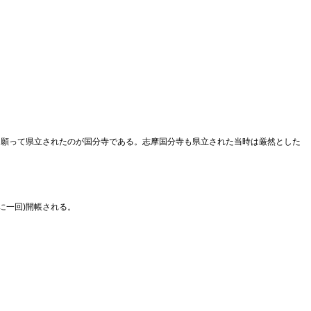
せを願って県立されたのが国分寺である。志摩国分寺も県立された当時は厳然とした
に一回)開帳される。