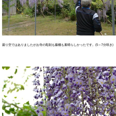
曇り空ではありましたがお寺の彫刻も藤棚も素晴らしかったです。(5～7分咲き)