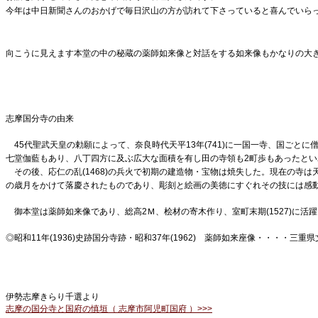
今年は中日新聞さんのおかげで毎日沢山の方が訪れて下さっていると喜んでいら
向こうに見えます本堂の中の秘蔵の薬師如来像と対話をする如来像もかなりの大
志摩国分寺の由来
45代聖武天皇の勅願によって、奈良時代天平13年(741)に一国一寺、国ごとに
七堂伽藍もあり、八丁四方に及ぶ広大な面積を有し田の寺領も2町歩もあったとい
その後、応仁の乱(1468)の兵火で初期の建造物・宝物は焼失した。現在の寺は天保7
の歳月をかけて落慶されたものであり、彫刻と絵画の美徳にすぐれその技には感
御本堂は薬師如来像であり、総高2Ｍ、桧材の寄木作り、室町末期(1527)に活躍
◎昭和11年(1936)史跡国分寺跡・昭和37年(1962) 薬師如来座像・・・・三重
伊勢志摩きらり千選より
志摩の国分寺と国府の慎垣（ 志摩市阿児町国府 ）>>>