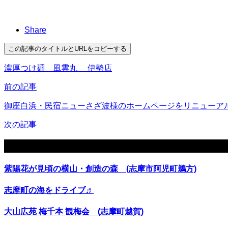
Share
この記事のタイトルとURLをコピーする
濃厚つけ麺 風雲丸 伊勢店
前の記事
御座白浜・民宿ニューさざ波様のホームページをリニューア
次の記事
関連記事
紫陽花が見頃の横山・創造の森 (志摩市阿児町鵜方)
志摩町の海をドライブ♬
大山広苑 梅千本 観梅会 (志摩町越賀)