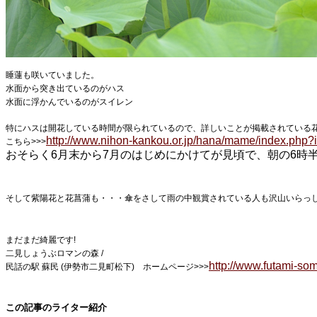
睡蓮も咲いていました。
水面から突き出ているのがハス
水面に浮かんでいる
のがスイレン
特にハスは開花している時間が限られているので、詳しいことが掲載されている
http://www.nihon-kankou.or.jp/hana/mame/index.php?
こちら>>>
おそらく6月末から7月のはじめにかけてが見頃で、朝の6時
そして紫陽花と花菖蒲も・・・傘をさして雨の中観賞されている人も沢山いらっ
まだまだ綺麗です!
二見しょうぶロマンの森 /
http://www.futami-so
民話の駅 蘇民 (伊勢市二見町松下) ホームページ>>>
この記事のライター紹介