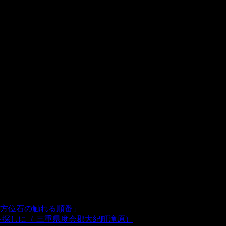
方位石の触れる順番」
- 54,641 views
を探しに（ 三重県度会郡大紀町滝原）
- 24,921 views