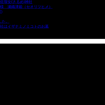
瑠女(さるめ)神社
- 21,859 views
様 瀬織津姫（セオリツヒメ）
- 16,961 views
)
- 10,375 views
した。
- 8,106 views
社はイザナミノミコトのお墓
- 8,068 views
views