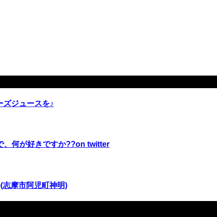
ーズジュースを♪
好きですか??on twitter
(志摩市阿児町神明)