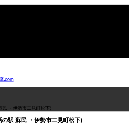
蘇民 ・伊勢市二見町松下)
の駅 蘇民 ・伊勢市二見町松下)