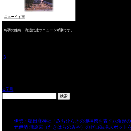
ニューうず潮
鳥羽の離島 海辺に建つニューうず潮です。
2026年8月
月
火
水
木
金
土
日
1
2
3
4
5
6
7
8
9
10
11
12
13
14
15
16
17
18
19
20
21
22
23
24
25
26
27
28
29
30
31
« 7月
検
索:
表示数
伊勢・猿田彦神社「みちひらきの御神徳を表す八角形の
元伊勢 瀧原宮（たきはらのみや）のゼロ磁場スポット