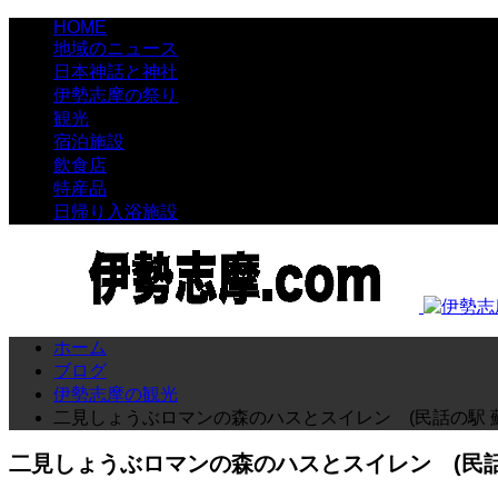
HOME
地域のニュース
日本神話と神社
伊勢志摩の祭り
観光
宿泊施設
飲食店
特産品
日帰り入浴施設
ホーム
ブログ
伊勢志摩の観光
二見しょうぶロマンの森のハスとスイレン (民話の駅 
二見しょうぶロマンの森のハスとスイレン (民話