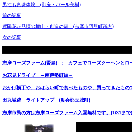
男性も真珠体験 (御座・パール美樹)
前の記事
紫陽花が見頃の横山・創造の森 (志摩市阿児町鵜方)
次の記事
関連記事
志摩ローズファーム(賢島) : カフェでローズクーヘンとロ
お花見ドライブ ～南伊勢町編～
おかげ横丁や、おはらい町で食べたものや、買ってきたもので、何が
田丸城跡 ライトアップ (度会郡玉城町)
志摩市民の方は志摩ローズファーム入園無料です。(1/31まで)