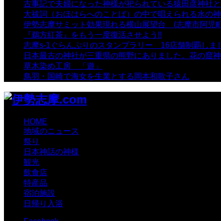
古事記で夫婦になった神様が祀られている猿田彦神社と佐
大祓詞（おほはらへのことば）の中で唱えられる水の神
伊勢志摩サミット効果現れる横山展望台 (志摩市阿児町
『鵜方紅茶』をもう一度復活させよう!!
- 9,040 views
志摩s-1ぐらんぷりのスタンプラリー 16店舗制覇しま
日本最古の神社が三重県の熊野にありました。花の窟神
草木染め工房 「遊」
- 7,885 views
鳥羽・国崎で海女を生業とする岡本和歌子さん
- 6,990 
HOME
地域のニュース
祭り
日本神話の神様
観光
飲食店
特産品
宿泊施設
日帰り入浴