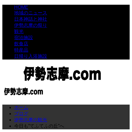
HOME
地域のニュース
日本神話と神社
伊勢志摩の祭り
観光
宿泊施設
飲食店
特産品
日帰り入浴施設
ホーム
ブログ
伊勢志摩の観光
今日も”てふてふの丘”へ