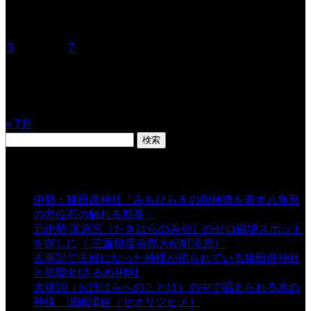
月
火
水
木
金
土
日
1
2
3
4
5
6
7
8
9
10
11
12
13
14
15
16
17
18
19
20
21
22
23
24
25
26
27
28
29
30
31
« 7月
検
索:
表示数
伊勢・猿田彦神社「みちひらきの御神徳を表す八角形
の方位石の触れる順番」
- 54,719 views
元伊勢 瀧原宮（たきはらのみや）のゼロ磁場スポット
を探しに（ 三重県度会郡大紀町滝原）
- 24,934 views
古事記で夫婦になった神様が祀られている猿田彦神社
と佐瑠女(さるめ)神社
- 21,861 views
大祓詞（おほはらへのことば）の中で唱えられる水の
神様 瀬織津姫（セオリツヒメ）
- 16,970 views