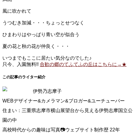
風に吹かれて
うつむき加減・・・ちょっとせつなく
ひまわりはやっぱり青い空が似合う
夏の花と秋の花が仲良く・・・
いつまでもここに居たい気分なのでした♪
只今、入園無料!!
合歓の郷のてふてふの丘はこちらに→★
この記事のライター紹介
伊勢乃志摩子
WEBデザイナー&カメラマン&ブロガー&ユーチューバー
住まい：三重県志摩市横山展望台から見える伊勢志摩国立公
園の中
高校時代からの趣味は写真📷ウェブサイト制作歴 22年