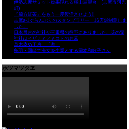
伊勢志摩サミット効果現れる横山展望台 (志摩市阿児
町)
- 10,375 views
『鵜方紅茶』をもう一度復活させよう!!
- 9,040 views
志摩s-1ぐらんぷりのスタンプラリー 16店舗制覇しま
した。
- 8,106 views
日本最古の神社が三重県の熊野にありました。花の窟
神社はイザナミノミコトのお墓
- 8,071 views
草木染め工房 「遊」
- 7,885 views
鳥羽・国崎で海女を生業とする岡本和歌子さん
- 6,990
views
ホツマツタヱ