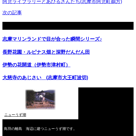
阿児ライブラリーとあひるさんたち(志摩市阿児町鵜方)
次の記事
関連記事
志摩マリンランドで目が合った瞬間シリーズ♪
長野花園・ルピナス畑と深野だんだん田
伊勢の花開道（伊勢市津村町）
大慈寺のあじさい (志摩市大王町波切)
ニューうず潮
鳥羽の離島 海辺に建つニューうず潮です。
2026年8月