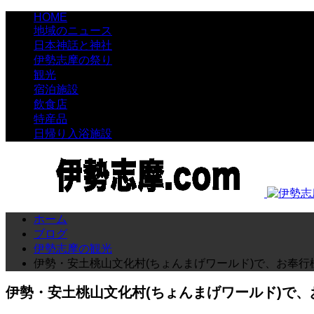
HOME
地域のニュース
日本神話と神社
伊勢志摩の祭り
観光
宿泊施設
飲食店
特産品
日帰り入浴施設
ホーム
ブログ
伊勢志摩の観光
伊勢・安土桃山文化村(ちょんまげワールド)で、お奉行
伊勢・安土桃山文化村(ちょんまげワールド)で、