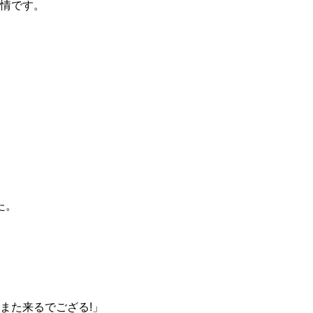
表情です。
た。
また来るでござる!」