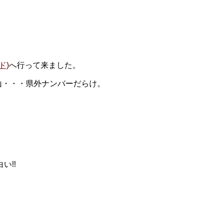
ド)
へ行って来ました。
山・・・県外ナンバーだらけ。
い!!