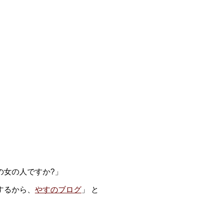
の女の人ですか?」
するから、
やすのブログ
」 と