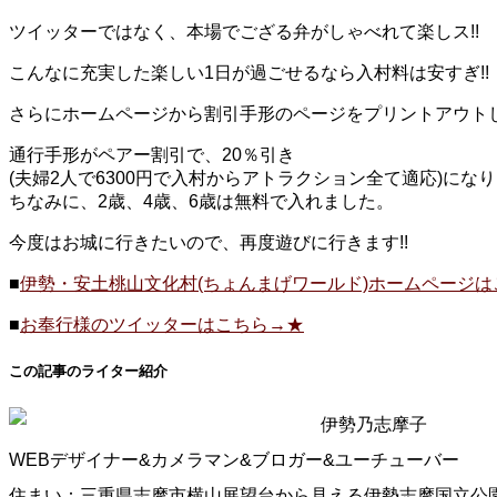
ツイッターではなく、本場でござる弁がしゃべれて楽しス!!
こんなに充実した楽しい1日が過ごせるなら入村料は安すぎ!!
さらにホームページから割引手形のページをプリントアウト
通行手形がペアー割引で、20％引き
(夫婦2人で6300円で入村からアトラクション全て適応)にな
ちなみに、2歳、4歳、6歳は無料で入れました。
今度はお城に行きたいので、再度遊びに行きます!!
■
伊勢・安土桃山文化村(ちょんまげワールド)ホームページは
■
お奉行様のツイッターはこちら→★
この記事のライター紹介
伊勢乃志摩子
WEBデザイナー&カメラマン&ブロガー&ユーチューバー
住まい：三重県志摩市横山展望台から見える伊勢志摩国立公