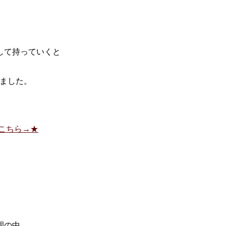
して持っていくと
りました。
こちら→★
園の中