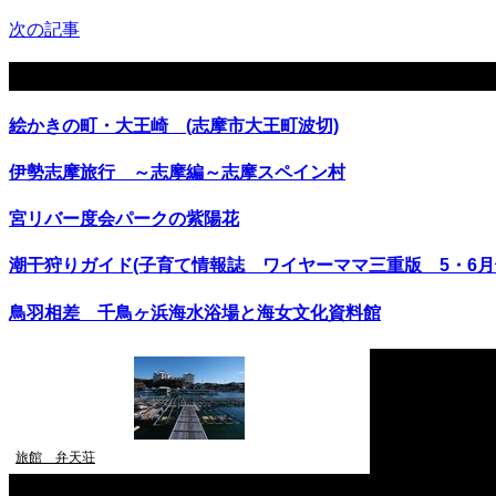
次の記事
関連記事
絵かきの町・大王崎 (志摩市大王町波切)
伊勢志摩旅行 ～志摩編～志摩スペイン村
宮リバー度会パークの紫陽花
潮干狩りガイド(子育て情報誌 ワイヤーママ三重版 5・6月
鳥羽相差 千鳥ヶ浜海水浴場と海女文化資料館
旅館 弁天荘