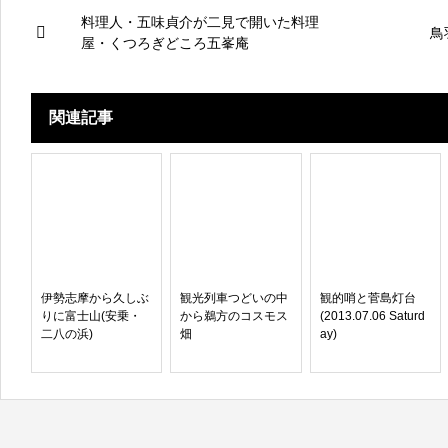
料理人・五味貞介が二見で開いた料理
鳥
屋・くつろぎどころ五峯庵
関連記事
伊勢志摩から久しぶ
観光列車つどいの中
観的哨と菅島灯台
りに富士山(安乗・
から鵜方のコスモス
(2013.07.06 Saturd
二八の浜)
畑
ay)