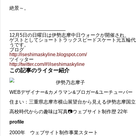
絶景～。
———————————–
12月5日の日曜日は伊勢志摩中日ウォークが開催され、
ゲストとしてショートトラックスピードスケート元五輪代
うです。
ブログ
http://iseshimaskyline.blogspot.com/
ツイッター
http://twitter.com/#!/iseshimaskyline
この記事のライター紹介
伊勢乃志摩子
WEBデザイナー&カメラマン&ブロガー&ユーチューバー
住まい：三重県志摩市横山展望台から見える伊勢志摩国立
高校時代からの趣味は写真📷ウェブサイト制作歴 22年
profile
2000年 ウェブサイト制作事業スタート