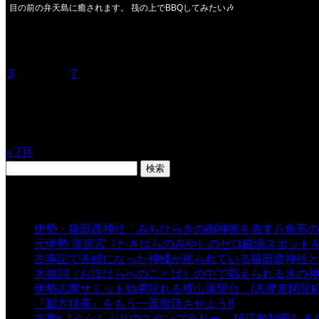
目の前の弁天島に癒されます。 筏の上でBBQしてみたい🎶
2026年8月
月
火
水
木
金
土
日
1
2
3
4
5
6
7
8
9
10
11
12
13
14
15
16
17
18
19
20
21
22
23
24
25
26
27
28
29
30
31
« 7月
検
索:
表示数
伊勢・猿田彦神社「みちひらきの御神徳を表す八角形の
元伊勢 瀧原宮（たきはらのみや）のゼロ磁場スポット
古事記で夫婦になった神様が祀られている猿田彦神社と佐
大祓詞（おほはらへのことば）の中で唱えられる水の神
伊勢志摩サミット効果現れる横山展望台 (志摩市阿児町
『鵜方紅茶』をもう一度復活させよう!!
- 9,040 views
志摩s-1ぐらんぷりのスタンプラリー 16店舗制覇しま