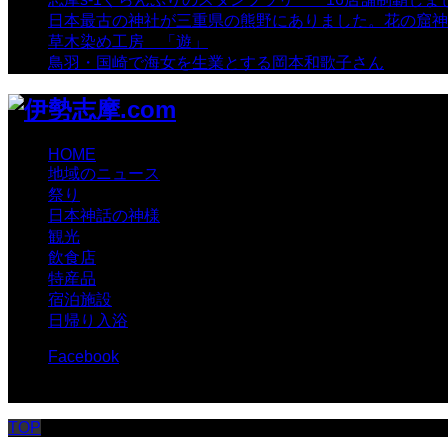
日本最古の神社が三重県の熊野にありました。花の窟神
草木染め工房 「遊」
- 7,885 views
鳥羽・国崎で海女を生業とする岡本和歌子さん
- 6,990 
HOME
地域のニュース
祭り
日本神話の神様
観光
飲食店
特産品
宿泊施設
日帰り入浴
Facebook
© 伊勢志摩.com
TOP