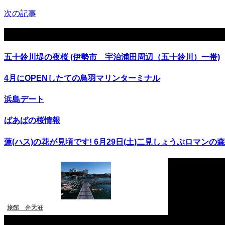
次の記事
関連記事
五十鈴川堤の夜桜 (伊勢市 宇治浦田周辺（五十鈴川）一帯)
4月にOPENしたての鳥羽マリンターミナル
浜島デート
ばあばの桜情報
蓮(ハス)の花が見頃です! 6月29日(土)二見しょうぶロマンの森 
旅館 弁天荘