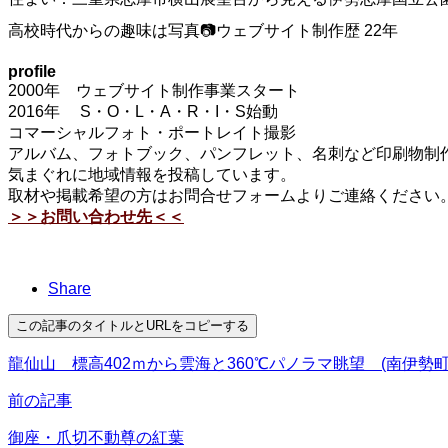
高校時代からの趣味は写真📷ウェブサイト制作歴 22年
profile
2000年 ウェブサイト制作事業スタート
2016年 S・O・L・A・R・I・S始動
コマーシャルフォト・ポートレイト撮影
アルバム、フォトブック、パンフレット、名刺など印刷物制作
気まぐれに地域情報を投稿しています。
取材や掲載希望の方はお問合せフォームよりご連絡ください
＞＞お問い合わせ先＜＜
Share
この記事のタイトルとURLをコピーする
龍仙山 標高402ｍから雲海と360℃パノラマ眺望 (南伊勢町
前の記事
御座・爪切不動尊の紅葉