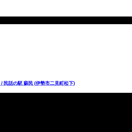
/ 民話の駅 蘇民 (伊勢市二見町松下)