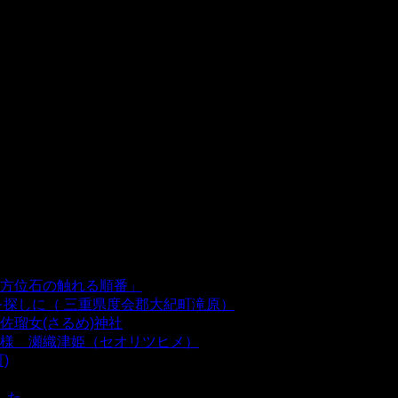
方位石の触れる順番」
- 54,674 views
を探しに（ 三重県度会郡大紀町滝原）
- 24,926 views
瑠女(さるめ)神社
- 21,861 views
様 瀬織津姫（セオリツヒメ）
- 16,964 views
)
- 10,375 views
した。
- 8,106 views