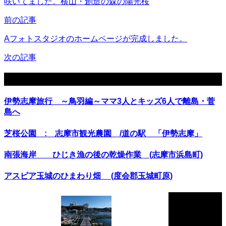
咲いてました。横山・創造の森の陽光桜
前の記事
Aフォトスタジオのホームページが完成しました。
次の記事
関連記事
伊勢志摩旅行 ～鳥羽編～ママ3人とキッズ6人で離島・菅
島へ
芝桜公園 : 志摩市観光農園 /道の駅 「伊勢志摩」
南張海岸 ひじき漁の後の乾燥作業 (志摩市浜島町)
アスピア玉城のひまわり畑 (度会郡玉城町原)