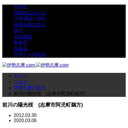
HOME
地域のニュース
日本神話と神社
伊勢志摩の祭り
観光
宿泊施設
飲食店
特産品
日帰り入浴施設
ホーム
ブログ
伊勢志摩の観光
前川の陽光桜 (志摩市阿児町鵜方)
前川の陽光桜 (志摩市阿児町鵜方)
2012.03.30
2020.03.06