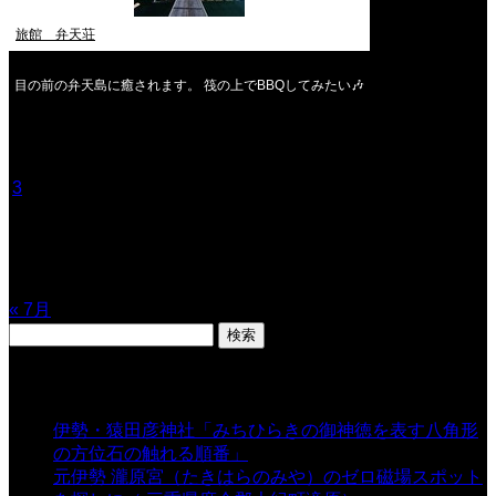
旅館 弁天荘
目の前の弁天島に癒されます。 筏の上でBBQしてみたい🎶
2026年8月
月
火
水
木
金
土
日
1
2
3
4
5
6
7
8
9
10
11
12
13
14
15
16
17
18
19
20
21
22
23
24
25
26
27
28
29
30
31
« 7月
検
索:
表示数
伊勢・猿田彦神社「みちひらきの御神徳を表す八角形
の方位石の触れる順番」
- 54,640 views
元伊勢 瀧原宮（たきはらのみや）のゼロ磁場スポット