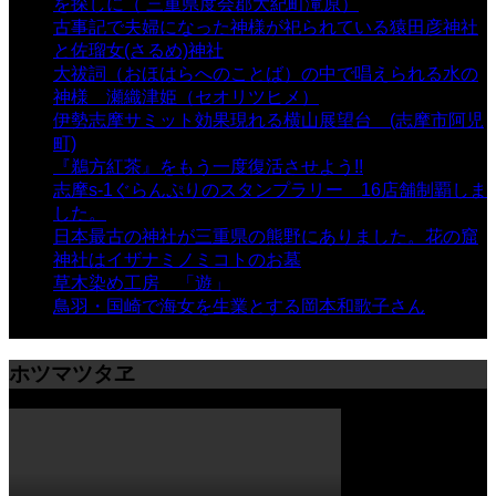
を探しに（ 三重県度会郡大紀町滝原）
- 24,921 views
古事記で夫婦になった神様が祀られている猿田彦神社
と佐瑠女(さるめ)神社
- 21,858 views
大祓詞（おほはらへのことば）の中で唱えられる水の
神様 瀬織津姫（セオリツヒメ）
- 16,960 views
伊勢志摩サミット効果現れる横山展望台 (志摩市阿児
町)
- 10,375 views
『鵜方紅茶』をもう一度復活させよう!!
- 9,040 views
志摩s-1ぐらんぷりのスタンプラリー 16店舗制覇しま
した。
- 8,106 views
日本最古の神社が三重県の熊野にありました。花の窟
神社はイザナミノミコトのお墓
- 8,066 views
草木染め工房 「遊」
- 7,884 views
鳥羽・国崎で海女を生業とする岡本和歌子さん
- 6,988
views
ホツマツタヱ