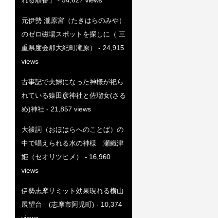
元伊勢 瀧原宮（たきはらのみや）
のゼロ磁場スポットを探しに（ 三
重県度会郡大紀町滝原）
- 24,915
views
古事記で夫婦になった神様が祀ら
れている猿田彦神社と佐瑠女(さる
め)神社
- 21,857 views
大祓詞（おほはらへのことば）の
中で唱えられる水の神様 瀬織津
姫（セオリツヒメ）
- 16,960
views
伊勢志摩サミット効果現れる横山
展望台 (志摩市阿児町)
- 10,374
views