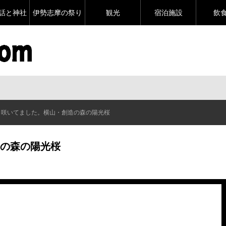
話と神社
伊勢志摩の祭り
観光
宿泊施設
飲
咲いてました。横山・創造の森の陽光桜
の森の陽光桜