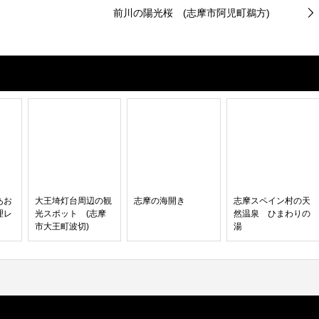
前川の陽光桜 (志摩市阿児町鵜方)
あお
大王埼灯台周辺の観
志摩の海開き
志摩スペイン村の天
理レ
光スポット (志摩
然温泉 ひまわりの
市大王町波切)
湯