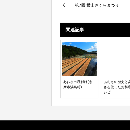
第7回 横山さくらまつり
関連記事
あおさの種付け(志
あおさの歴史と
摩市浜島町)
さを使ったお料
シピ