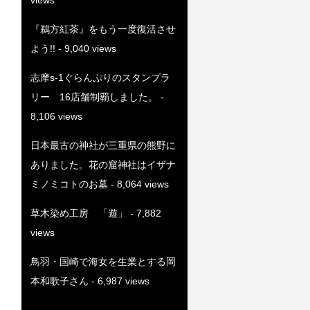
『鵜方紅茶』をもう一度復活させ
よう!!
- 9,040 views
志摩s-1ぐらんぷりのスタンプラ
リー 16店舗制覇しました。
-
8,106 views
日本最古の神社が三重県の熊野に
ありました。花の窟神社はイザナ
ミノミコトのお墓
- 8,064 views
草木染め工房 「遊」
- 7,882
views
鳥羽・国崎で海女を生業とする岡
本和歌子さん
- 6,987 views