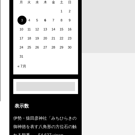
月
火
水
木
金
土
日
1
2
3
4
5
6
7
8
9
10
11
12
13
14
15
16
17
18
19
20
21
22
23
24
25
26
27
28
29
30
31
« 7月
表示数
伊勢・猿田彦神社「みちひらきの
御神徳を表す八角形の方位石の触
れる順番」
- 54,627 views