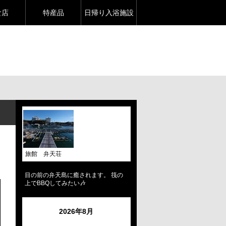
食店
特産品
日帰り入浴施設
旅館 弁天荘
目の前の弁天島に癒されます。 筏の
上でBBQしてみたい🎶
2026年8月