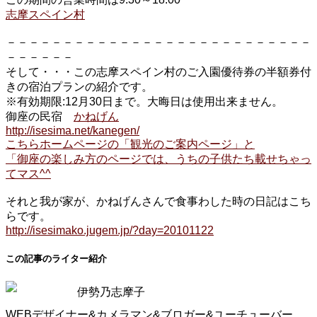
志摩スペイン村
－－－－－－－－－－－－－－－－－－－－－－－－－－－
－－－－－－
そして・・・この志摩スペイン村のご入園優待券の半額券付
きの宿泊プランの紹介です。
※有効期限:12月30日まで。大晦日は使用出来ません。
御座の民宿
かねげん
http://isesima.net/kanegen/
こちらホームページの「観光のご案内ページ」と
「御座の楽しみ方のページでは、うちの子供たち載せちゃっ
てマス^^
それと我が家が、かねげんさんで食事わした時の日記はこち
らです。
http://isesimako.jugem.jp/?day=20101122
この記事のライター紹介
伊勢乃志摩子
WEBデザイナー&カメラマン&ブロガー&ユーチューバー