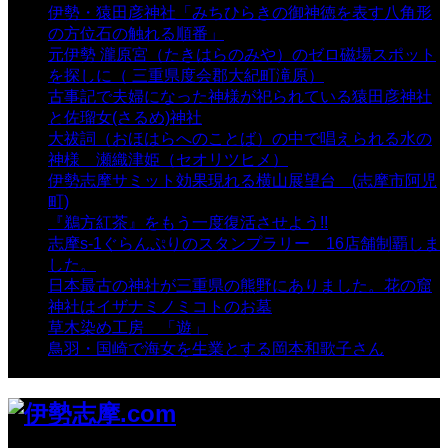
伊勢・猿田彦神社「みちひらきの御神徳を表す八角形
の方位石の触れる順番」
- 54,628 views
元伊勢 瀧原宮（たきはらのみや）のゼロ磁場スポット
を探しに（ 三重県度会郡大紀町滝原）
- 24,916 views
古事記で夫婦になった神様が祀られている猿田彦神社
と佐瑠女(さるめ)神社
- 21,858 views
大祓詞（おほはらへのことば）の中で唱えられる水の
神様 瀬織津姫（セオリツヒメ）
- 16,960 views
伊勢志摩サミット効果現れる横山展望台 (志摩市阿児
町)
- 10,375 views
『鵜方紅茶』をもう一度復活させよう!!
- 9,040 views
志摩s-1ぐらんぷりのスタンプラリー 16店舗制覇しま
した。
- 8,106 views
日本最古の神社が三重県の熊野にありました。花の窟
神社はイザナミノミコトのお墓
- 8,064 views
草木染め工房 「遊」
- 7,882 views
鳥羽・国崎で海女を生業とする岡本和歌子さん
- 6,988
views