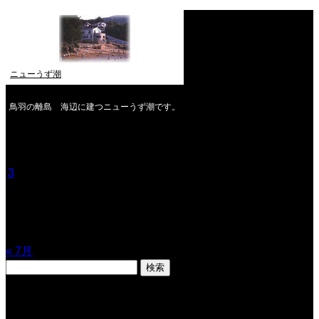
ニューうず潮
鳥羽の離島 海辺に建つニューうず潮です。
2026年8月
月
火
水
木
金
土
日
1
2
3
4
5
6
7
8
9
10
11
12
13
14
15
16
17
18
19
20
21
22
23
24
25
26
27
28
29
30
31
« 7月
検
索:
表示数