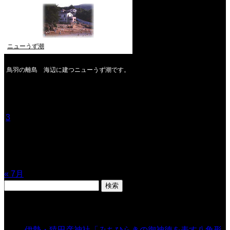
ニューうず潮
鳥羽の離島 海辺に建つニューうず潮です。
2026年8月
月
火
水
木
金
土
日
1
2
3
4
5
6
7
8
9
10
11
12
13
14
15
16
17
18
19
20
21
22
23
24
25
26
27
28
29
30
31
« 7月
検
索:
表示数
伊勢・猿田彦神社「みちひらきの御神徳を表す八角形