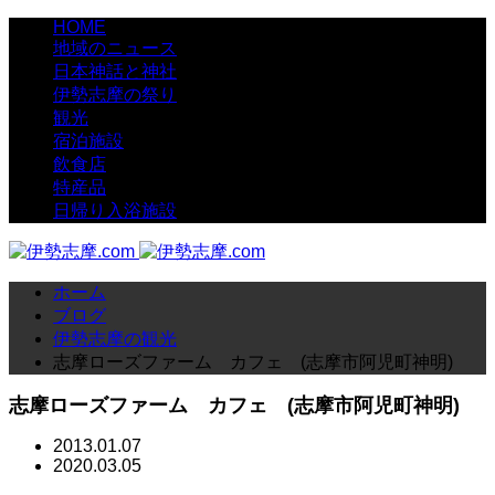
HOME
地域のニュース
日本神話と神社
伊勢志摩の祭り
観光
宿泊施設
飲食店
特産品
日帰り入浴施設
ホーム
ブログ
伊勢志摩の観光
志摩ローズファーム カフェ (志摩市阿児町神明)
志摩ローズファーム カフェ (志摩市阿児町神明)
2013.01.07
2020.03.05