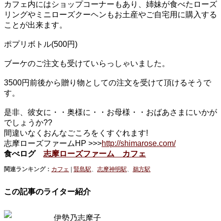
カフェ内にはショップコーナーもあり、姉妹が食べたローズ
リングやミニローズクーヘンもお土産やご自宅用に購入する
ことが出来ます。
ポプリボトル(500円)
ブーケのご注文も受けていらっしゃいました。
3500円前後から贈り物としての注文を受けて頂けるそうで
す。
是非、彼女に・・奥様に・・お母様・・おばあさまにいかが
でしょうか??
間違いなくおんなごころをくすぐれます!
志摩ローズファームHP >>>
http://shimarose.com/
食べログ
志摩ローズファーム カフェ
関連ランキング：
カフェ
|
賢島駅
、
志摩神明駅
、
鵜方駅
この記事のライター紹介
伊勢乃志摩子