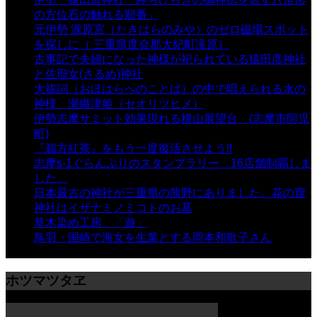
の方位石の触れる順番」
- 54,635 views
元伊勢 瀧原宮（たきはらのみや）のゼロ磁場スポット
を探しに（ 三重県度会郡大紀町滝原）
- 24,920 views
古事記で夫婦になった神様が祀られている猿田彦神社
と佐瑠女(さるめ)神社
- 21,858 views
大祓詞（おほはらへのことば）の中で唱えられる水の
神様 瀬織津姫（セオリツヒメ）
- 16,960 views
伊勢志摩サミット効果現れる横山展望台 (志摩市阿児
町)
- 10,375 views
『鵜方紅茶』をもう一度復活させよう!!
- 9,040 views
志摩s-1ぐらんぷりのスタンプラリー 16店舗制覇しま
した。
- 8,106 views
日本最古の神社が三重県の熊野にありました。花の窟
神社はイザナミノミコトのお墓
- 8,064 views
草木染め工房 「遊」
- 7,883 views
鳥羽・国崎で海女を生業とする岡本和歌子さん
- 6,988
views
ホツマツタヱ