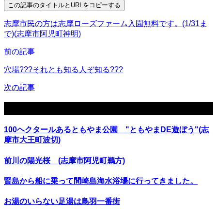
この記事のタイトルとURLをコピーする
志摩市民の方は志摩ローズファーム入園無料です。(1/31ま
で)(志摩市阿児町神明)
前の記事
穴場???それとも知る人ぞ知る???
次の記事
関連記事
100ヘクタールあるともやま公園 "ともやまDE遊ぼう"(志
摩市大王町波切)
前川の陽光桜 (志摩市阿児町鵜方)
賢島から船に乗って間崎島海水浴場に行ってきました。
お湯のいらない足湯は鳥羽一番街