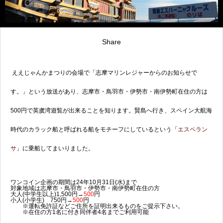
Share
ええじゃんかまつりの会場で「志摩マリンレジャーからのお知らせで
す。」という放送があり、志摩市・鳥羽市・伊勢市・南伊勢町在住の方は
500円で英虞湾遊覧が出来ることを知ります。賢島へ行き、スペイン大航海
時代のカラック船と呼ばれる船をモチーフにしているという「
エスペラン
サ
」に乗船してまいりました。
ワンコイン企画の期間は24年10月31日(水)まで
対象地域は志摩市・鳥羽市・伊勢市・南伊勢町在住の方
大人(中学生以上)1,500円→
500
円
小人(小学生) 750円→
500
円
※運転免許証などご住所を証明出来るものをご提示下さい。
※在住の方1名に付き同伴者4名までご利用可能