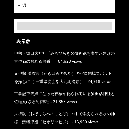
« 7月
表示数
伊勢・猿田彦神社「みちひらきの御神徳を表す八角形の
方位石の触れる順番」
- 54,628 views
元伊勢 瀧原宮（たきはらのみや）のゼロ磁場スポット
を探しに（ 三重県度会郡大紀町滝原）
- 24,916 views
古事記で夫婦になった神様が祀られている猿田彦神社と
佐瑠女(さるめ)神社
- 21,857 views
大祓詞（おほはらへのことば）の中で唱えられる水の神
様 瀬織津姫（セオリツヒメ）
- 16,960 views