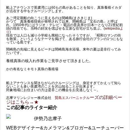
船上アナウンスで英虞湾には60もの島があることを知り、真珠養殖イカダ
が点在する中をクルージングします。
あご湾定期船の向こうに見えるのは間崎島(まさきじま)
かつて 真珠養殖技術が発明されて以来、間崎島は「宝石の島」と呼ば
れ、1950年代にはラジオ・テレビ・電話の普及率が日本一となり21世紀初
頭の現在でも、当時の好況を偲ばせる立派な住宅が立ち並ぶ。(
wikipediaよ
り
)
現在では人口も減り小学校も廃校になったそうですが、「昭和ロマンの街
を散策」というようなテーマを掲げて、ある旅行会社のプランの1つにもな
っている島です。
間崎島の先端に見えるビーチは間崎島海水浴場。来年の夏は是非行ってみ
たいです。
養殖真珠の核入れ作業をご見学させて頂きました。
かの有名なミキモト真珠の養殖場
船上アナウンスを聞きながらのクルージングは、身近すぎてかえって知ら
ないことも多い英虞湾のことを沢山知ることが出来ます。
対象地域にお住まいの方は是非この機会をお見逃しなく～。
ーズの詳細ペー
志摩マリンレジャー株式会社
賢島エスパーニャクル
ジはこちら→★
この記事のライター紹介
伊勢乃志摩子
WEBデザイナー&カメラマン&ブロガー&ユーチューバー