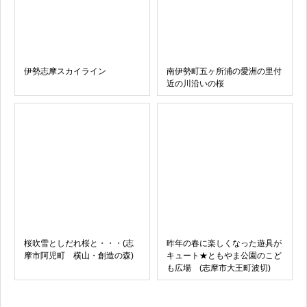
伊勢志摩スカイライン
南伊勢町五ヶ所浦の愛洲の里付
近の川沿いの桜
桜吹雪としだれ桜と・・・(志
昨年の春に楽しくなった遊具が
摩市阿児町 横山・創造の森)
キュート★ともやま公園のこど
も広場 (志摩市大王町波切)