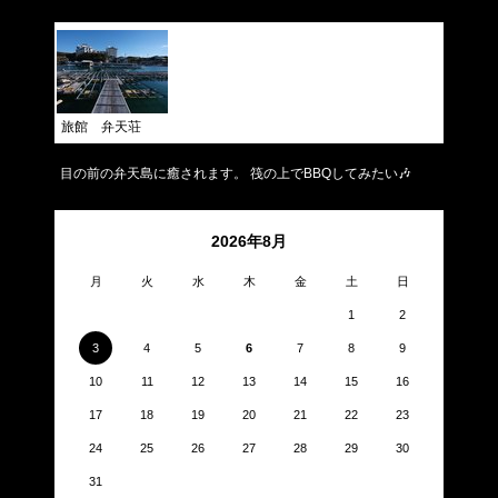
旅館 弁天荘
目の前の弁天島に癒されます。 筏の上でBBQしてみたい🎶
2026年8月
月
火
水
木
金
土
日
1
2
3
4
5
6
7
8
9
10
11
12
13
14
15
16
17
18
19
20
21
22
23
24
25
26
27
28
29
30
31