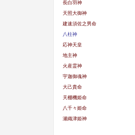
長白羽神
天照大御神
建速須佐之男命
八柱神
応神天皇
地主神
火産霊神
宇迦御魂神
大己貴命
天棚機姫命
八千々姫命
瀬織津姫神