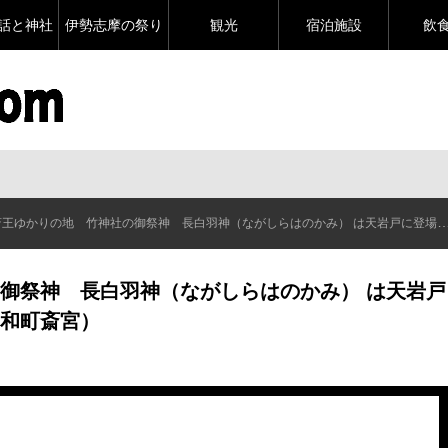
話と神社
伊勢志摩の祭り
観光
宿泊施設
飲
王ゆかりの地 竹神社の御祭神 長白羽神（ながしらはのかみ） は天岩戸に登場する神様（多気郡明和町斎宮）
御祭神 長白羽神（ながしらはのかみ） は天岩戸
和町斎宮）