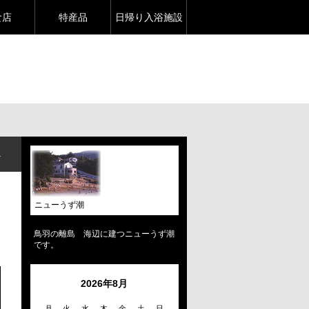
食店
特産品
日帰り入浴施設
ニューうず潮
鳥羽の離島 海辺に建つニューうず潮
です。
2026年8月
月
火
水
木
金
土
日