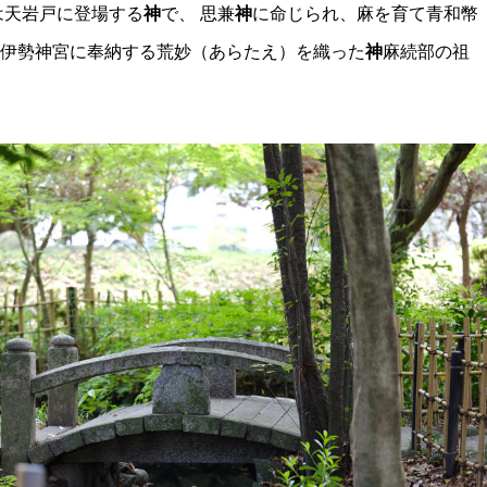
は天岩戸に登場する
神
で、 思兼
神
に命じられ、麻を育て青和幣
伊勢神宮に奉納する荒妙（あらたえ）を織った
神
麻続部の祖