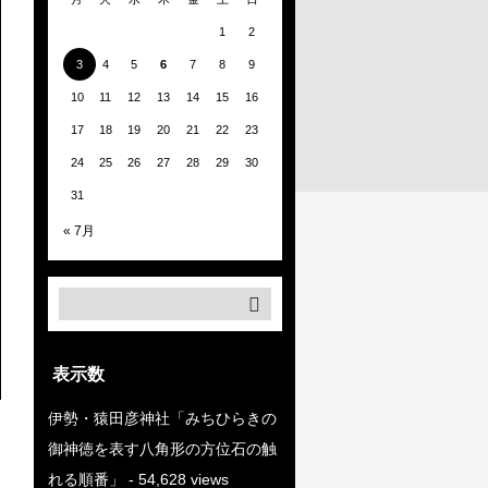
1
2
3
4
5
6
7
8
9
10
11
12
13
14
15
16
17
18
19
20
21
22
23
24
25
26
27
28
29
30
31
« 7月
表示数
伊勢・猿田彦神社「みちひらきの
御神徳を表す八角形の方位石の触
れる順番」
- 54,628 views