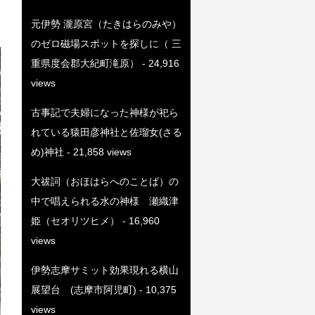
元伊勢 瀧原宮（たきはらのみや）
のゼロ磁場スポットを探しに（ 三
重県度会郡大紀町滝原）
- 24,916
views
古事記で夫婦になった神様が祀ら
れている猿田彦神社と佐瑠女(さる
め)神社
- 21,858 views
大祓詞（おほはらへのことば）の
中で唱えられる水の神様 瀬織津
姫（セオリツヒメ）
- 16,960
views
伊勢志摩サミット効果現れる横山
展望台 (志摩市阿児町)
- 10,375
views