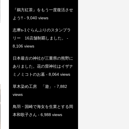
『鵜方紅茶』をもう一度復活させ
よう!!
- 9,040 views
志摩s-1ぐらんぷりのスタンプラ
リー 16店舗制覇しました。
-
8,106 views
日本最古の神社が三重県の熊野に
ありました。花の窟神社はイザナ
ミノミコトのお墓
- 8,064 views
草木染め工房 「遊」
- 7,882
views
鳥羽・国崎で海女を生業とする岡
本和歌子さん
- 6,988 views