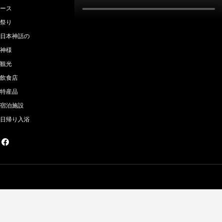
ース
祭り
日本神話の
神様
観光
飲食店
特産品
宿泊施設
日帰り入浴