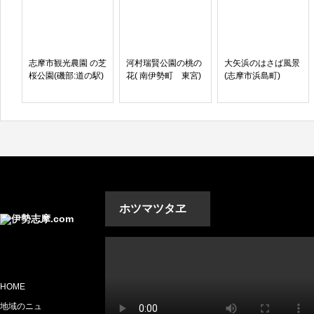
志摩市観光農園 の芝
河村瑞賢公園の桃の
大矢浜のはさば風景
桜公園(磯部:道の駅)
花( 南伊勢町 東宮)
(志摩市浜島町)
ホツマツタヱ
HOME
地域のニュ