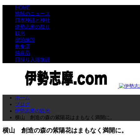
HOME
地域のニュース
日本神話と神社
伊勢志摩の祭り
観光
宿泊施設
飲食店
特産品
日帰り入浴施設
ホーム
ブログ
伊勢志摩の観光
横山 創造の森の紫陽花はまもなく満開に。
横山 創造の森の紫陽花はまもなく満開に。