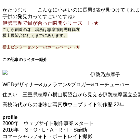
かたつむり こんなに小さいのに長男3歳が見つけてくれ
子供の発見力ってすごいですね♪
伊勢志摩で目が合った瞬間シリーズ !→★
こちら創造の森 場所は志摩市阿児町鵜方
横山展望台に行くまでにあります。
横山ビジターセンターのホームページ→★
この記事のライター紹介
伊勢乃志摩子
WEBデザイナー&カメラマン&ブロガー&ユーチューバー
住まい：三重県志摩市横山展望台から見える伊勢志摩国立公
高校時代からの趣味は写真📷ウェブサイト制作歴 22年
profile
2000年 ウェブサイト制作事業スタート
2016年 S・O・L・A・R・I・S始動
コマーシャルフォト・ポートレイト撮影