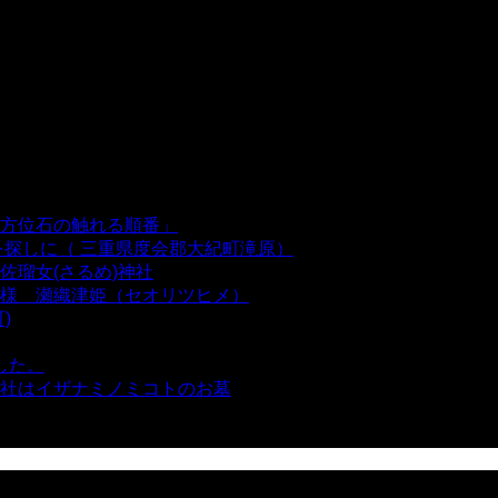
方位石の触れる順番」
- 54,642 views
を探しに（ 三重県度会郡大紀町滝原）
- 24,925 views
瑠女(さるめ)神社
- 21,861 views
様 瀬織津姫（セオリツヒメ）
- 16,963 views
)
- 10,375 views
した。
- 8,106 views
社はイザナミノミコトのお墓
- 8,069 views
views