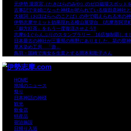
元伊勢 瀧原宮（たきはらのみや）のゼロ磁場スポット
古事記で夫婦になった神様が祀られている猿田彦神社と佐
大祓詞（おほはらへのことば）の中で唱えられる水の神
伊勢志摩サミット効果現れる横山展望台 (志摩市阿児町
『鵜方紅茶』をもう一度復活させよう!!
- 9,040 views
志摩s-1ぐらんぷりのスタンプラリー 16店舗制覇しま
日本最古の神社が三重県の熊野にありました。花の窟神
草木染め工房 「遊」
- 7,883 views
鳥羽・国崎で海女を生業とする岡本和歌子さん
- 6,988 
HOME
地域のニュース
祭り
日本神話の神様
観光
飲食店
特産品
宿泊施設
日帰り入浴