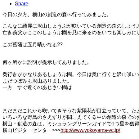
Share
今日の夕方、横山の創造の森へ行ってみました。
こんなに綺麗に沢山しょうぶが咲いている創造の森のしょう
亡き義父がここのしょうぶ園を見に来るのをいつも楽しみに
この菖蒲は五月晴かなぁ??
何ヶ所かに説明が提示してありました。
奥行きがかなりあるしょうぶ園。今日は奥に行くと沢山咲い
まだつぼみも沢山ありました。
一方 すぐ近くのあじさい園は
まだまだこれから咲いてきそうな紫陽花が目立っていて、た
いろいろな野鳥のさえずりが聞こえてくる中の創造の森でのお
横山・創造の森は、ミシュラングリーンガイドで1つ星を獲
横山ビジターセンター>>>
http://www.yokoyama-vc.jp/