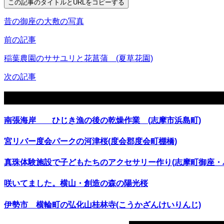
この記事のタイトルとURLをコピーする
昔の御座の大敷の写真
前の記事
稲葉農園のササユリと花菖蒲 (夏草花園)
次の記事
関連記事
南張海岸 ひじき漁の後の乾燥作業 (志摩市浜島町)
宮リバー度会パークの河津桜(度会郡度会町棚橋)
真珠体験施設で子どもたちのアクセサリー作り(志摩町御座・
咲いてました。横山・創造の森の陽光桜
伊勢市 横輪町の弘化山桂林寺(こうかざんけいりんじ)