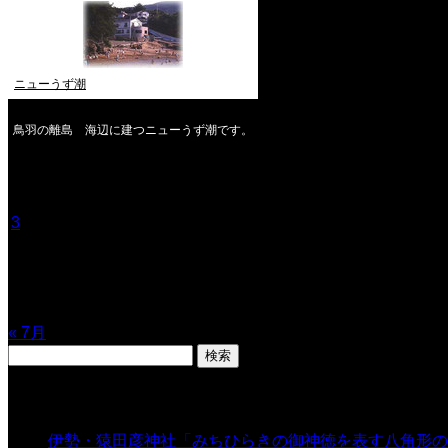
ニューうず潮
鳥羽の離島 海辺に建つニューうず潮です。
2026年8月
月
火
水
木
金
土
日
1
2
3
4
5
6
7
8
9
10
11
12
13
14
15
16
17
18
19
20
21
22
23
24
25
26
27
28
29
30
31
« 7月
検
索:
表示数
伊勢・猿田彦神社「みちひらきの御神徳を表す八角形の