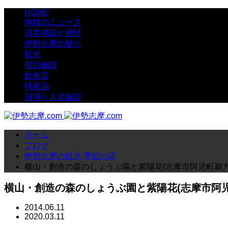
HOME
地域のニュース
日本神話と神社
伊勢志摩の祭り
観光
宿泊施設
飲食店
特産品
日帰り入浴施設
ホーム
ブログ
伊勢志摩の観光
季節の花
横山・創造の森のしょうぶ園と紫陽花(志摩市阿児町鵜方
横山・創造の森のしょうぶ園と紫陽花(志摩市阿児
2014.06.11
2020.03.11