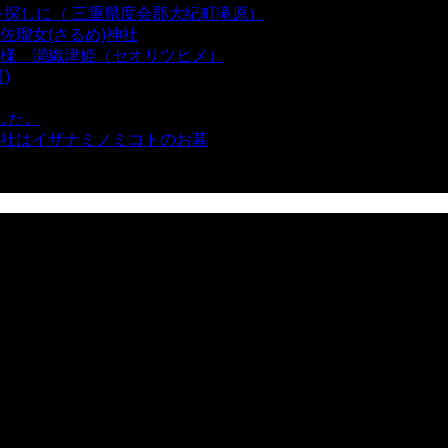
を探しに（ 三重県度会郡大紀町滝原）
- 24,920 views
瑠女(さるめ)神社
- 21,858 views
様 瀬織津姫（セオリツヒメ）
- 16,960 views
)
- 10,375 views
した。
- 8,106 views
社はイザナミノミコトのお墓
- 8,064 views
views