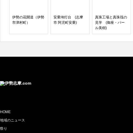
伊勢の花開道（伊勢
安乗埼灯台 (志摩
真珠工場と真珠筏の
市津村町）
市 阿児町安乗)
見学 (御座・パー
ル美樹)
HOME
地域のニュース
祭り