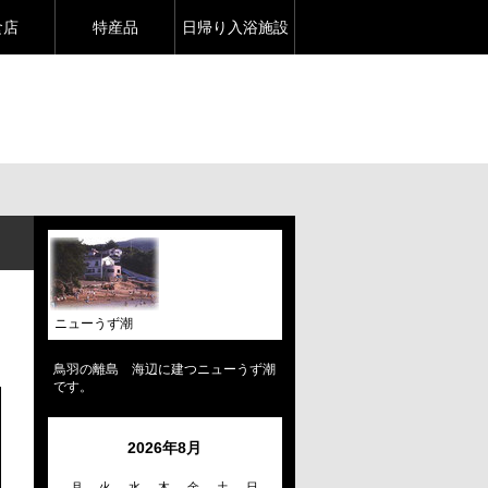
食店
特産品
日帰り入浴施設
ニューうず潮
鳥羽の離島 海辺に建つニューうず潮
です。
2026年8月
月
火
水
木
金
土
日