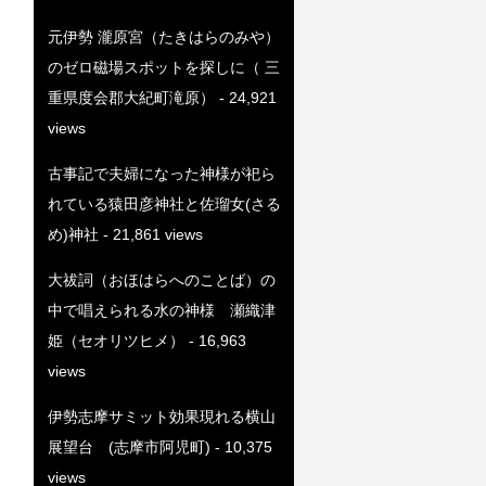
元伊勢 瀧原宮（たきはらのみや）
のゼロ磁場スポットを探しに（ 三
重県度会郡大紀町滝原）
- 24,921
views
古事記で夫婦になった神様が祀ら
れている猿田彦神社と佐瑠女(さる
め)神社
- 21,861 views
大祓詞（おほはらへのことば）の
中で唱えられる水の神様 瀬織津
姫（セオリツヒメ）
- 16,963
views
伊勢志摩サミット効果現れる横山
展望台 (志摩市阿児町)
- 10,375
views