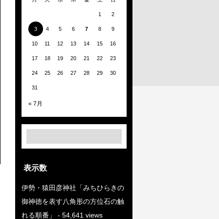
1
2
3
4
5
6
7
8
9
10
11
12
13
14
15
16
17
18
19
20
21
22
23
24
25
26
27
28
29
30
31
« 7月
表示数
伊勢・猿田彦神社「みちひらきの
御神徳を表す八角形の方位石の触
れる順番」
- 54,641 views