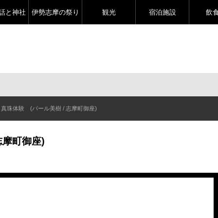
話と神社
伊勢志摩の祭り
観光
宿泊施設
飲
真珠体験 (パール美樹 / 志摩町御座)
志摩町御座)