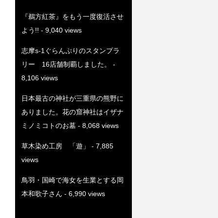
『鵜方紅茶』をもう一度復活させ
よう!!
- 9,040 views
志摩s-1ぐらんぷりのスタンプラ
リー 16店舗制覇しました。
-
8,106 views
日本最古の神社が三重県の熊野に
ありました。花の窟神社はイザナ
ミノミコトのお墓
- 8,068 views
草木染め工房 「遊」
- 7,885
views
鳥羽・国崎で海女を生業とする岡
本和歌子さん
- 6,990 views