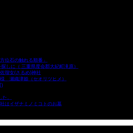
方位石の触れる順番」
- 54,628 views
を探しに（ 三重県度会郡大紀町滝原）
- 24,915 views
瑠女(さるめ)神社
- 21,857 views
様 瀬織津姫（セオリツヒメ）
- 16,960 views
)
- 10,374 views
した。
- 8,106 views
社はイザナミノミコトのお墓
- 8,064 views
views