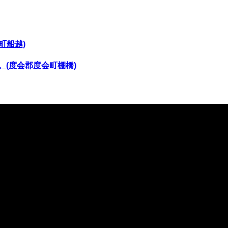
町船越)
(度会郡度会町棚橋)