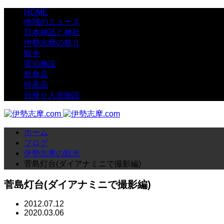
HOME
地域のニュース
日本神話と神社
伊勢志摩の祭り
観光
宿泊施設
飲食店
特産品
日帰り入浴施設
ホーム
ブログ
伊勢志摩の観光
菅島灯台(ダイアナミニで撮影編)
菅島灯台(ダイアナミニで撮影編)
2012.07.12
2020.03.06