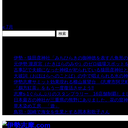
10
11
12
13
14
15
16
17
18
19
20
21
22
23
24
25
26
27
28
29
30
31
« 7月
検
索:
表示数
伊勢・猿田彦神社「みちひらきの御神徳を表す八角形の
元伊勢 瀧原宮（たきはらのみや）のゼロ磁場スポット
古事記で夫婦になった神様が祀られている猿田彦神社と佐
大祓詞（おほはらへのことば）の中で唱えられる水の神
伊勢志摩サミット効果現れる横山展望台 (志摩市阿児町
『鵜方紅茶』をもう一度復活させよう!!
- 9,040 views
志摩s-1ぐらんぷりのスタンプラリー 16店舗制覇しま
日本最古の神社が三重県の熊野にありました。花の窟神
草木染め工房 「遊」
- 7,882 views
鳥羽・国崎で海女を生業とする岡本和歌子さん
- 6,988 