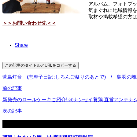
アルバム、フォトブッ
気まぐれに地域情報
取材や掲載希望の方
＞＞お問い合わせ先＜＜
Share
この記事のタイトルとURLをコピーする
菅島灯台 (志摩子日記 :しろんご祭りのあとで) / 鳥羽の
前の記事
新発売のロールケーキご紹介! ㈱ナンセイ養鶏 直営アンテナ
次の記事
関連記事