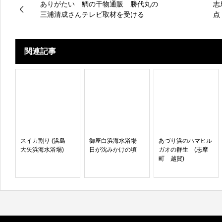
ありがたい 鯛の干物通販 勝代丸の
志
三浦清成さんテレビ取材を受ける
点
関連記事
スイカ割り (浜島
御座白浜海水浴場
あづり浜のハマヒル
大矢浜海水浴場)
日が沈みかけの頃
ガオの群生 (志摩
町 越賀)