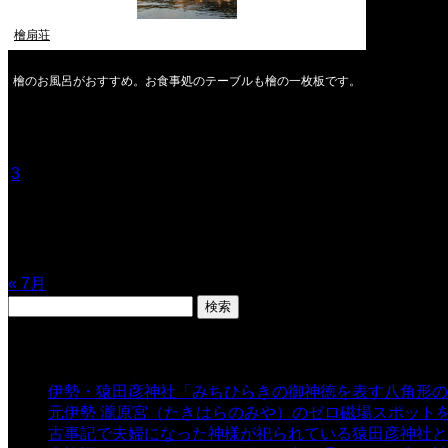
檜扇荘
檜のお風呂がおすすめ。お食事処のテーブルも檜の一枚板です。
2026年8月
月
火
水
木
金
土
日
1
2
3
4
5
6
7
8
9
10
11
12
13
14
15
16
17
18
19
20
21
22
23
24
25
26
27
28
29
30
31
« 7月
検
索:
表示数
伊勢・猿田彦神社「みちひらきの御神徳を表す八角形の
元伊勢 瀧原宮（たきはらのみや）のゼロ磁場スポット
古事記で夫婦になった神様が祀られている猿田彦神社と佐