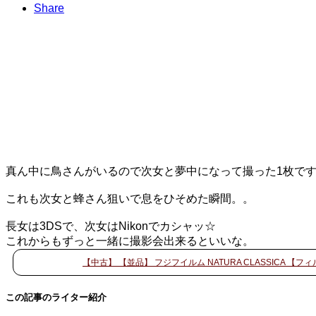
Share
真ん中に鳥さんがいるので次女と夢中になって撮った1枚です
これも次女と蜂さん狙いで息をひそめた瞬間。。
長女は3DSで、次女はNikonでカシャッ☆
これからもずっと一緒に撮影会出来るといいな。
【中古】 【並品】 フジフイルム NATURA CLASSICA 【
この記事のライター紹介