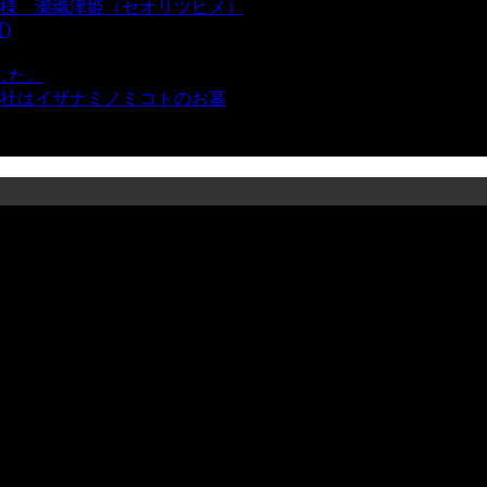
様 瀬織津姫（セオリツヒメ）
- 16,961 views
)
- 10,375 views
した。
- 8,106 views
社はイザナミノミコトのお墓
- 8,068 views
views