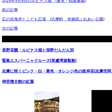
2014年5月9日のルピナス畑 (夏草・稲葉農園)
前の記事
広の浜海岸とこども広場 (志摩町 布施田ふれあい公園)
次の記事
関連記事
長野花園・ルピナス畑と深野だんだん田
賢島エスパーニャクルーズ(英虞湾遊覧船)
志摩に咲くピンク・白・黄色・オレンジ色の彼岸花(志摩市阿
神宮徴古館の紅葉