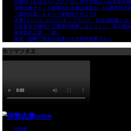
大祓詞（おほはらへのことば）の中で唱えられる水の神
伊勢志摩サミット効果現れる横山展望台 (志摩市阿児町
『鵜方紅茶』をもう一度復活させよう!!
- 9,040 views
志摩s-1ぐらんぷりのスタンプラリー 16店舗制覇しま
日本最古の神社が三重県の熊野にありました。花の窟神
草木染め工房 「遊」
- 7,885 views
鳥羽・国崎で海女を生業とする岡本和歌子さん
- 6,990 
ホツマツタヱ
HOME