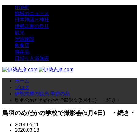
HOME
地域のニュース
日本神話と神社
伊勢志摩の祭り
観光
宿泊施設
飲食店
特産品
日帰り入浴施設
ホーム
ブログ
伊勢志摩の観光
季節の花
鳥羽のめだかの学校で撮影会(5月4日) ・続き・
鳥羽のめだかの学校で撮影会(5月4日) ・続き・
2014.05.11
2020.03.18