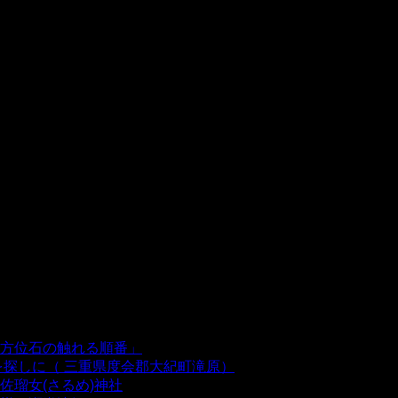
方位石の触れる順番」
- 54,641 views
を探しに（ 三重県度会郡大紀町滝原）
- 24,921 views
瑠女(さるめ)神社
- 21,859 views