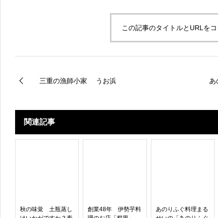
この記事のタイトルとURLを
三重の漁師小家 うお浜
あ
関連記事
秋の味覚 土瓶蒸し
創業48年 伊勢芋料
あのりふぐ料理まる