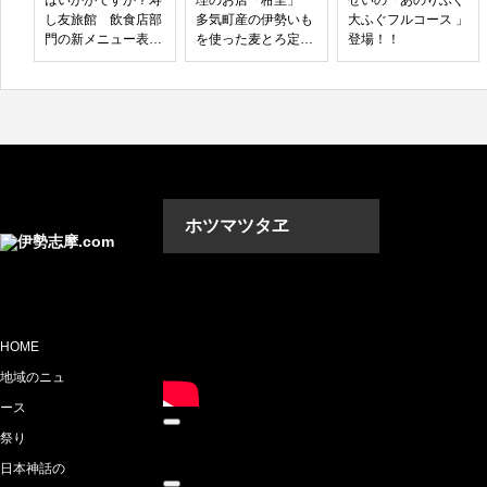
はいかがですか？寿
理のお店「柑里」
せいの「あのりふぐ
し友旅館 飲食店部
多気町産の伊勢いも
大ふぐフルコース 」
門の新メニュー表
を使った麦とろ定食
登場！！
（南伊勢町 古和浦）
が人気NO.1のわけ
ホツマツタヱ
動画プレーヤー
HOME
地域のニュ
ース
00:00
祭り
00:00
07:18
日本神話の