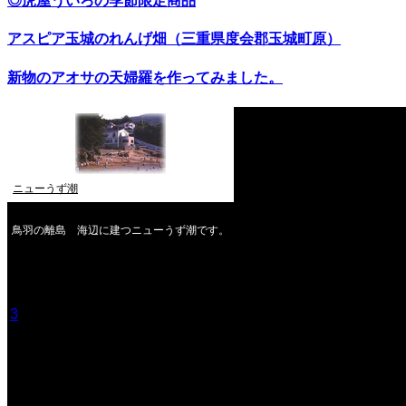
◎虎屋ういろの季節限定商品
アスピア玉城のれんげ畑（三重県度会郡玉城町原）
新物のアオサの天婦羅を作ってみました。
ニューうず潮
鳥羽の離島 海辺に建つニューうず潮です。
2026年8月
月
火
水
木
金
土
日
1
2
3
4
5
6
7
8
9
10
11
12
13
14
15
16
17
18
19
20
21
22
23
24
25
26
27
28
29
30
31