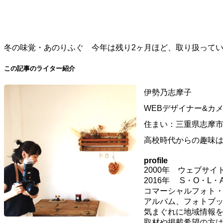
冬の味覚・あのりふぐ 今年は残り2ヶ月ほど、取り扱って
この記事のライター紹介
伊勢乃志摩子
WEBデザイナー&カ
住まい：三重県志摩
高校時代からの趣味は写
profile
2000年 ウェブサ
2016年 S・O・L
コマーシャルフォト
アルバム、フォトブッ
気まぐれに地域情報
取材や掲載希望の方