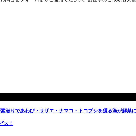
が素潜りであわび・サザエ・ナマコ・トコブシを獲る漁が解禁
ビス！