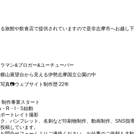
いる旅館や飲食店で提供されていますので是非志摩市へお越し
メラマン&ブロガー&ユーチューバー
市横山展望台から見える伊勢志摩国立公園の中
真📷ウェブサイト制作歴 22年
イト制作事業スタート
・A・R・I・S始動
・ポートレイト撮影
ク、パンフレット、名刺など印刷物制作、動画制作、SNS指
を投稿しています。
はお問合せフォームよりご連絡ください。お仕事のご依頼も大