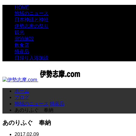
HOME
地域のニュース
日本神話と神社
伊勢志摩の祭り
観光
宿泊施設
飲食店
特産品
日帰り入浴施設
ホーム
ブログ
地域のニュース
特産品
あのりふぐ 奉納
あのりふぐ 奉納
2017.02.09