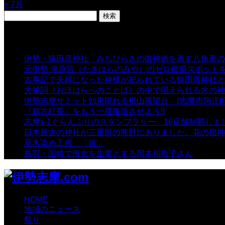
« 7月
検
索:
表示数
伊勢・猿田彦神社「みちひらきの御神徳を表す八角形の
元伊勢 瀧原宮（たきはらのみや）のゼロ磁場スポット
古事記で夫婦になった神様が祀られている猿田彦神社と佐
大祓詞（おほはらへのことば）の中で唱えられる水の神
伊勢志摩サミット効果現れる横山展望台 (志摩市阿児町
『鵜方紅茶』をもう一度復活させよう!!
- 9,040 views
志摩s-1ぐらんぷりのスタンプラリー 16店舗制覇しま
日本最古の神社が三重県の熊野にありました。花の窟神
草木染め工房 「遊」
- 7,882 views
鳥羽・国崎で海女を生業とする岡本和歌子さん
- 6,988 
HOME
地域のニュース
祭り