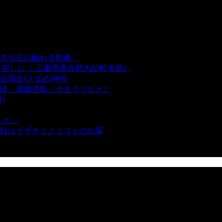
方位石の触れる順番」
- 54,628 views
を探しに（ 三重県度会郡大紀町滝原）
- 24,915 views
瑠女(さるめ)神社
- 21,857 views
様 瀬織津姫（セオリツヒメ）
- 16,960 views
)
- 10,374 views
した。
- 8,106 views
社はイザナミノミコトのお墓
- 8,064 views
views