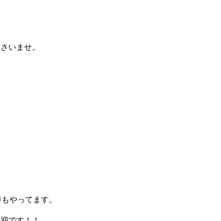
下さいませ。
導もやってます。
歓迎です！！