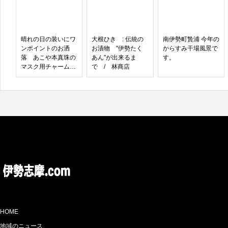
晴れの日の装いにワ
大根ひき : 伝統の
南伊勢町贄浦 今年の
ンポイントのお洒
お漬物 "伊勢たく
からすみ干場風景で
落 あこや本真珠の
あん"が出来るま
す。
マスク用チャームが
で / 林商店
キラリ
HOME
地域のニュース