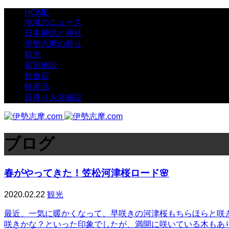
HOME
地域のニュース
日本神話と神社
伊勢志摩の祭り
観光
宿泊施設
飲食店
特産品
日帰り入浴施設
ブログ
春がやってきた！笠松河津桜ロード🌸
2020.02.22
観光
最近、一気に暖かくなって、早咲きの河津桜もちらほらと咲き
咲きかな？といった印象でしたが、満開に咲いている木もあ