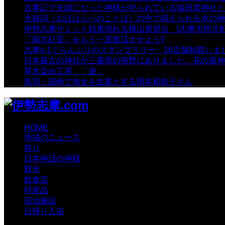
古事記で夫婦になった神様が祀られている猿田彦神社と佐
大祓詞（おほはらへのことば）の中で唱えられる水の神
伊勢志摩サミット効果現れる横山展望台 (志摩市阿児町
『鵜方紅茶』をもう一度復活させよう!!
- 9,040 views
志摩s-1ぐらんぷりのスタンプラリー 16店舗制覇しま
日本最古の神社が三重県の熊野にありました。花の窟神
草木染め工房 「遊」
- 7,884 views
鳥羽・国崎で海女を生業とする岡本和歌子さん
- 6,988 
HOME
地域のニュース
祭り
日本神話の神様
観光
飲食店
特産品
宿泊施設
日帰り入浴