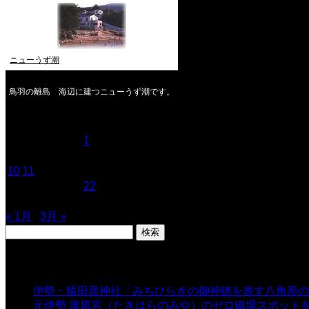
ニューうず潮
鳥羽の離島 海辺に建つニューうず潮です。
2020年2月
月
火
水
木
金
土
日
1
2
3
4
5
6
7
8
9
10
11
12
13
14
15
16
17
18
19
20
21
22
23
24
25
26
27
28
29
« 1月
3月 »
検
索:
表示数
伊勢・猿田彦神社「みちひらきの御神徳を表す八角形の
元伊勢 瀧原宮（たきはらのみや）のゼロ磁場スポット