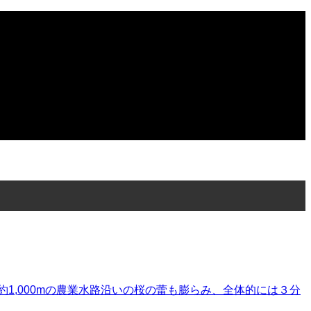
,000mの農業水路沿いの桜の蕾も膨らみ、全体的には３分