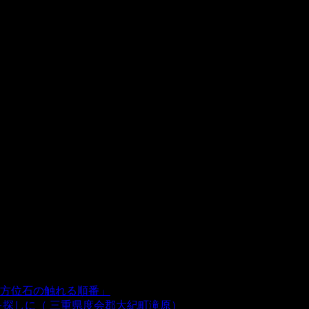
方位石の触れる順番」
- 54,641 views
を探しに（ 三重県度会郡大紀町滝原）
- 24,921 views