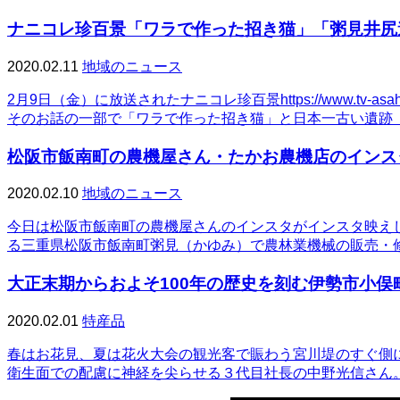
ナニコレ珍百景「ワラで作った招き猫」「粥見井尻
2020.02.11
地域のニュース
2月9日（金）に放送されたナニコレ珍百景https://www.tv-as
そのお話の一部で「ワラで作った招き猫」と日本一古い遺跡
松阪市飯南町の農機屋さん・たかお農機店のインス
2020.02.10
地域のニュース
今日は松阪市飯南町の農機屋さんのインスタがインスタ映え
る三重県松阪市飯南町粥見（かゆみ）で農林業機械の販売・
大正末期からおよそ100年の歴史を刻む伊勢市小俣
2020.02.01
特産品
春はお花見、夏は花火大会の観光客で賑わう宮川堤のすぐ側
衛生面での配慮に神経を尖らせる３代目社長の中野光信さん