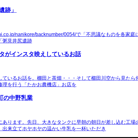
遺跡」
ahi.co.jp/nanikore/backnumber/0054/で「
「粥見井尻遺跡
タがインスタ映えしているお話
しているお話を。棚田と茶畑・・・そして櫛田川空から見たら
修理を行う「たかお農機店」お店を
町の中野乳業
にあります。先日、大きなタンクに早朝の朝日が差し込む工場
。出来立てホヤホヤの温かい牛乳を一杯いただき