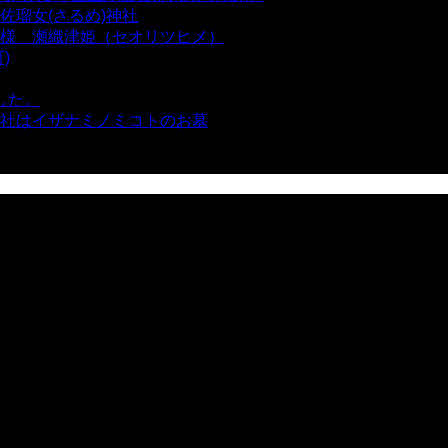
瑠女(さるめ)神社
- 21,859 views
様 瀬織津姫（セオリツヒメ）
- 16,960 views
)
- 10,375 views
した。
- 8,106 views
社はイザナミノミコトのお墓
- 8,068 views
views