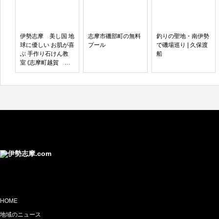
伊勢志摩 美し国 地
志摩市磯部町の無料
釣りの聖地・南伊勢
球に優しい お肌が喜
プール
で磯場巡り | 久保渡
ぶ 手作り石けん教
船
室 (志摩町越賀 海
女ダイニングあづ
り)
HOME
地域のニュース