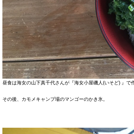
昼食は海女の山下真千代さんが『海女小屋磯人(いそど) 』で作
その後、カモメキャンプ場のマンゴーのかき氷。