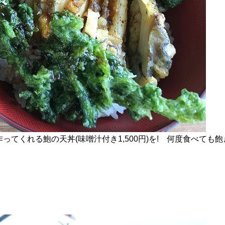
ってくれる鮑の天丼(味噌汁付き1,500円)を! 何度食べても