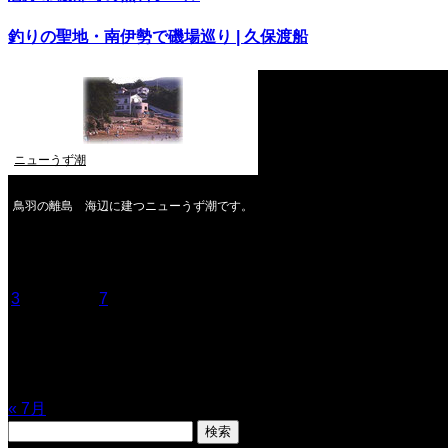
釣りの聖地・南伊勢で磯場巡り | 久保渡船
ニューうず潮
鳥羽の離島 海辺に建つニューうず潮です。
2026年8月
月
火
水
木
金
土
日
1
2
3
4
5
6
7
8
9
10
11
12
13
14
15
16
17
18
19
20
21
22
23
24
25
26
27
28
29
30
31
« 7月
検