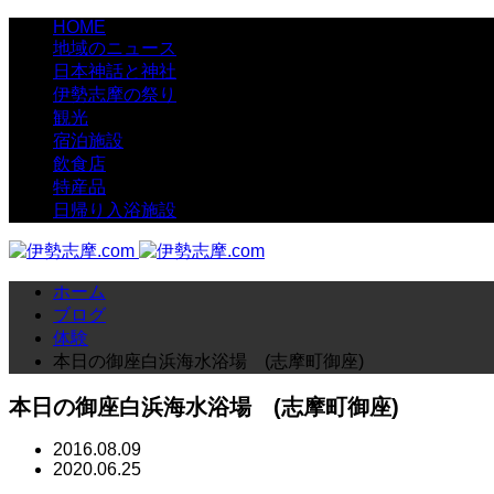
HOME
地域のニュース
日本神話と神社
伊勢志摩の祭り
観光
宿泊施設
飲食店
特産品
日帰り入浴施設
ホーム
ブログ
体験
本日の御座白浜海水浴場 (志摩町御座)
本日の御座白浜海水浴場 (志摩町御座)
2016.08.09
2020.06.25