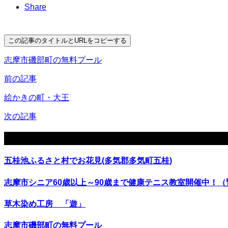
Share
この記事のタイトルとURLをコピーする
志摩市磯部町の無料プール
前の記事
絵かきの町・大王
次の記事
関連記事
五桂池ふるさと村でお花見(多気郡多気町五桂)
志摩市シニア60歳以上～90歳まで健康テニス教室開催中！
草木染め工房 「遊」
志摩市磯部町の無料プール