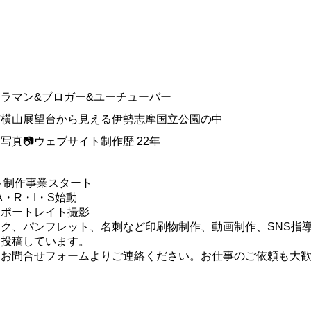
メラマン&ブロガー&ユーチューバー
市横山展望台から見える伊勢志摩国立公園の中
真📷ウェブサイト制作歴 22年
イト制作事業スタート
・A・R・I・S始動
・ポートレイト撮影
ク、パンフレット、名刺など印刷物制作、動画制作、SNS指
を投稿しています。
はお問合せフォームよりご連絡ください。お仕事のご依頼も大