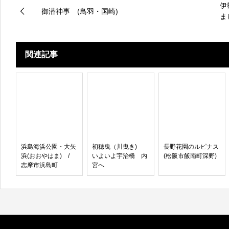
伊
御潜神事 (鳥羽・国崎)
ま
関連記事
浜島海浜公園・大矢
初穂曳（川曳き)
長野花園のルピナス
浜(おおやはま) /
いよいよ宇治橋 内
(松阪市飯南町深野)
志摩市浜島町
宮へ