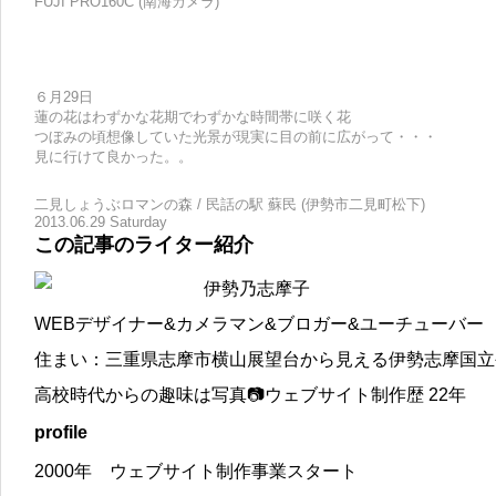
FUJI PRO160C
(
南海カメラ)
６月29日
蓮の花はわずかな花期でわずかな時間帯に咲く花
つぼみの頃想像していた光景が現実に目の前に広がって・・・
見に行けて良かった。。
二見しょうぶロマンの森 / 民話の駅 蘇民 (伊勢市二見町松下)
2013.06.29 Saturday
この記事のライター紹介
伊勢乃志摩子
WEBデザイナー&カメラマン&ブロガー&ユーチューバー
住まい：三重県志摩市横山展望台から見える伊勢志摩国立
高校時代からの趣味は写真📷ウェブサイト制作歴 22年
profile
2000年 ウェブサイト制作事業スタート