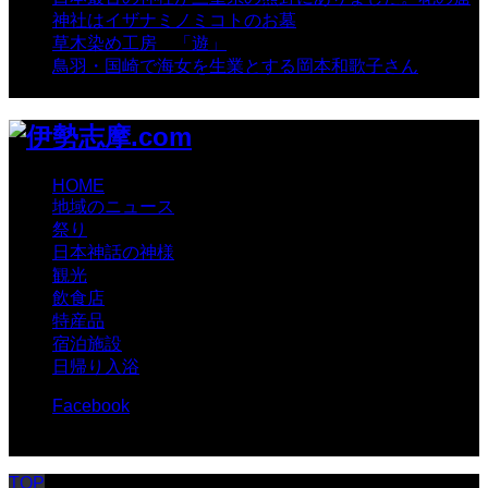
神社はイザナミノミコトのお墓
- 8,070 views
草木染め工房 「遊」
- 7,885 views
鳥羽・国崎で海女を生業とする岡本和歌子さん
- 6,990
views
HOME
地域のニュース
祭り
日本神話の神様
観光
飲食店
特産品
宿泊施設
日帰り入浴
Facebook
© 伊勢志摩.com
TOP