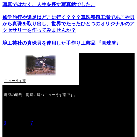
写真ではなく、人生を残す写真館でした。
修学旅行や遠足はどこに行く？？？真珠養殖工場であこや貝
から真珠を取り出し、世界でたったひとつのオリジナルのア
クセサリーを作ってみませんか？
境工芸社の真珠貝を使用した手作り工芸品 『真珠箸』
ニューうず潮
鳥羽の離島 海辺に建つニューうず潮です。
2026年8月
月
火
水
木
金
土
日
1
2
3
4
5
6
7
8
9
10
11
12
13
14
15
16
17
18
19
20
21
22
23