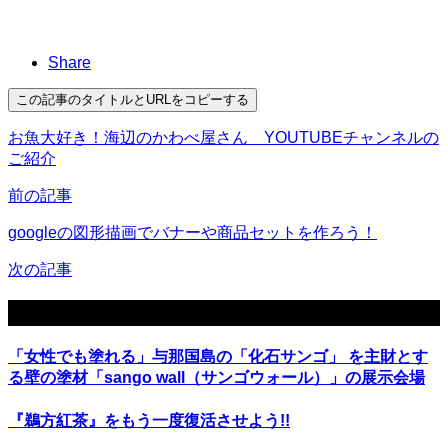
Share
この記事のタイトルとURLをコピーする
お魚大好き！海辺のかわべ屋さん YOUTUBEチャンネルの
ご紹介
前の記事
googleの図形描画でバナーや商品セットを作ろう！
次の記事
関連記事
「女性でも塗れる」与那国島の「化石サンゴ」 を主財とす
る壁の塗材「sango wall（サンゴウォール）」の展示会場
『鵜方紅茶』をもう一度復活させよう!!