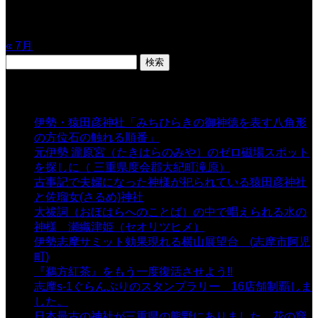
24
25
26
27
28
29
30
31
« 7月
検
索:
表示数
伊勢・猿田彦神社「みちひらきの御神徳を表す八角形
の方位石の触れる順番」
- 54,664 views
元伊勢 瀧原宮（たきはらのみや）のゼロ磁場スポット
を探しに（ 三重県度会郡大紀町滝原）
- 24,926 views
古事記で夫婦になった神様が祀られている猿田彦神社
と佐瑠女(さるめ)神社
- 21,861 views
大祓詞（おほはらへのことば）の中で唱えられる水の
神様 瀬織津姫（セオリツヒメ）
- 16,964 views
伊勢志摩サミット効果現れる横山展望台 (志摩市阿児
町)
- 10,375 views
『鵜方紅茶』をもう一度復活させよう!!
- 9,040 views
志摩s-1ぐらんぷりのスタンプラリー 16店舗制覇しま
した。
- 8,106 views
日本最古の神社が三重県の熊野にありました。花の窟