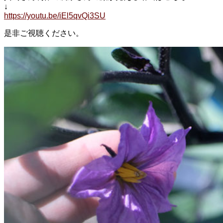
↓
https://youtu.be/iEl5qvQi3SU
是非ご視聴ください。