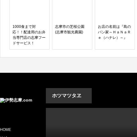
1000食まで対
志摩市の芝桜公園
お店の名前は『島の
応！！配達用のお弁
(志摩市観光農園)
パン家～ＨａＮａＲ
当専門店の志摩フー
ｅ（ハナレ）～』
ドサービス！
ホツマツタヱ
HOME