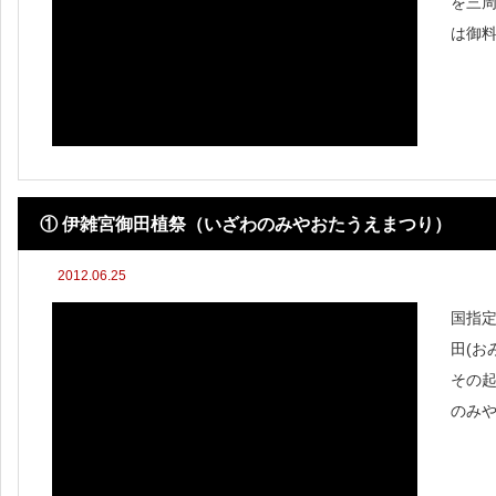
を三
は御
ます。
ちはこちら
① 伊雑宮御田植祭（いざわのみやおたうえまつり）
2012.06.25
国指定
田(お
その
のみ
大阪
つに