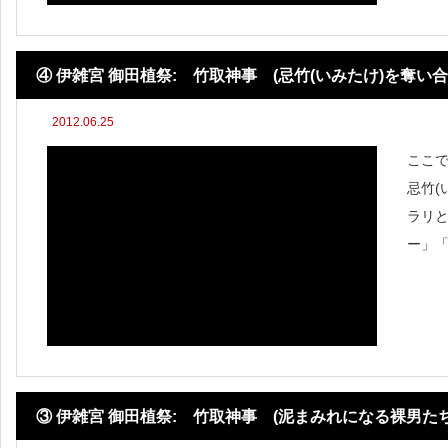
④ 伊雑宮 御田植祭: 竹取神事 (忌竹(いみたけ)を奪い合
2012.06.25
ここ
忌竹(
ラリ
ー」
料田
に倒
ー」
③ 伊雑宮 御田植祭: 竹取神事 (泥まみれになる裸男たち