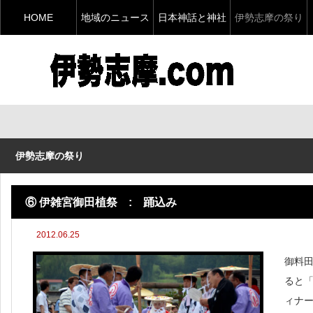
HOME
地域のニュース
日本神話と神社
伊勢志摩の祭り
伊勢志摩の祭り
⑥ 伊雑宮御田植祭 : 踊込み
2012.06.25
御料
ると
ィナ