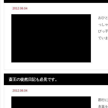
2012.06.04
おひ
っし
びっ
てい
斎王の徒然日記も必見です。
2012.06.04
郡行
衣装