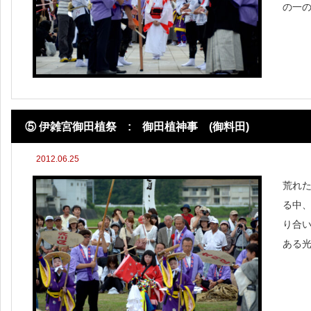
の一の
けて
イエイ
いたく
⑤ 伊雑宮御田植祭 : 御田植神事 (御料田)
2012.06.25
荒れ
る中、
り合
ある
が御
休み
で酒