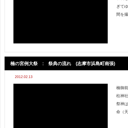
ぎて
間を
ます^
沢山
を載
楠の宮例大祭 : 祭典の流れ (志摩市浜島町南張)
2012.02.13
楠御
柱神
祭神
命（天
2年2
柱神社