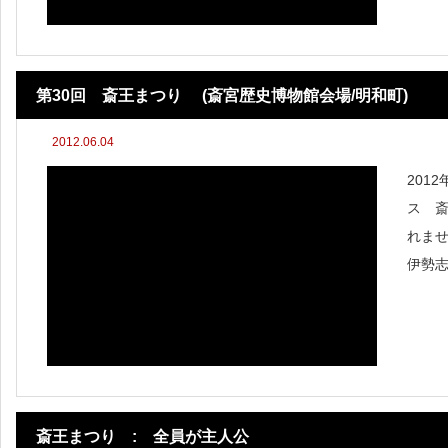
壮な
第30回 斎王まつり (斎宮歴史博物館会場/明和町)
2012.06.04
201
ス 
れませ
伊勢
から
られて
斎王まつり : 全員が主人公