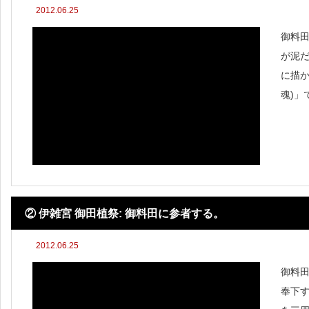
2012.06.25
御料田
が泥だ
に描か
魂)」
の迫
きまし
合うは
② 伊雑宮 御田植祭: 御料田に参者する。
2012.06.25
御料
奉下