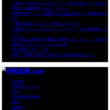
大祓詞（おほはらへのことば）の中で唱えられる水の
神様 瀬織津姫（セオリツヒメ）
- 16,964 views
伊勢志摩サミット効果現れる横山展望台 (志摩市阿児
町)
- 10,375 views
『鵜方紅茶』をもう一度復活させよう!!
- 9,040 views
志摩s-1ぐらんぷりのスタンプラリー 16店舗制覇しま
した。
- 8,106 views
日本最古の神社が三重県の熊野にありました。花の窟
神社はイザナミノミコトのお墓
- 8,069 views
草木染め工房 「遊」
- 7,885 views
鳥羽・国崎で海女を生業とする岡本和歌子さん
- 6,990
views
HOME
地域のニュース
祭り
日本神話の神様
観光
飲食店