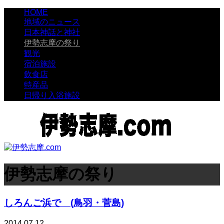
HOME
地域のニュース
日本神話と神社
伊勢志摩の祭り
観光
宿泊施設
飲食店
特産品
日帰り入浴施設
伊勢志摩の祭り
しろんご浜で (鳥羽・菅島)
2014.07.12