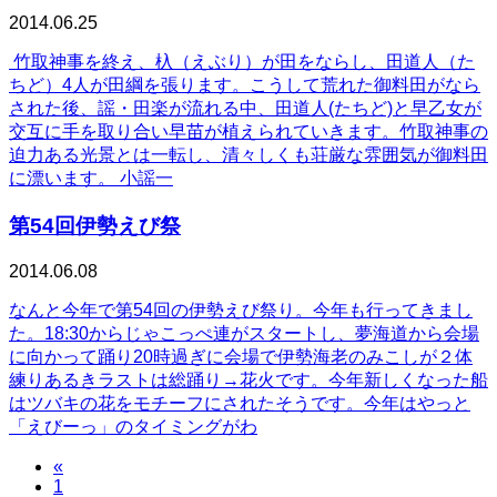
2014.06.25
竹取神事を終え、杁（えぶり）が田をならし、田道人（た
ちど）4人が田綱を張ります。こうして荒れた御料田がなら
された後、謡・田楽が流れる中、田道人(たちど)と早乙女が
交互に手を取り合い早苗が植えられていきます。竹取神事の
迫力ある光景とは一転し、清々しくも荘厳な雰囲気が御料田
に漂います。 小謡一
第54回伊勢えび祭
2014.06.08
なんと今年で第54回の伊勢えび祭り。今年も行ってきまし
た。18:30からじゃこっぺ連がスタートし、夢海道から会場
に向かって踊り20時過ぎに会場で伊勢海老のみこしが２体
練りあるきラストは総踊り→花火です。今年新しくなった船
はツバキの花をモチーフにされたそうです。今年はやっと
「えびーっ」のタイミングがわ
«
1