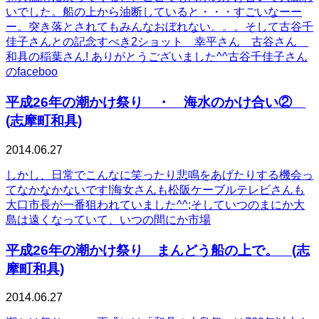
いでした。船の上から油断していると・・・すごいなーー
ー。突き落とされてもみんなおぼれない。。。そして古谷千
佳子さんとの記念すべき2ショット 幸平さん 古谷さん
和具の稲葉さん! ありがとうございました^^古谷千佳子さん
のfaceboo
平成26年の潮かけ祭り ・ 海水のかけ合い②
(志摩町和具)
2014.06.27
しかし、日常でこんなに笑ったり悲鳴をあげたりする機会っ
てなかなかないです!海女さんも松阪ケーブルテレビさんも
大口市長が一番狙われていました^^;そしていつのまにか大
島は遠くなっていて、いつの間にか市場
平成26年の潮かけ祭り まんどう船の上で。 (志
摩町和具)
2014.06.27