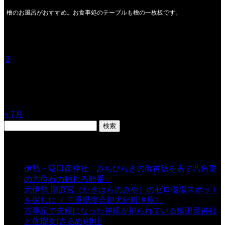
檜のお風呂がおすすめ。お食事処のテーブルも檜の一枚板です。
2026年8月
月
火
水
木
金
土
日
1
2
3
4
5
6
7
8
9
10
11
12
13
14
15
16
17
18
19
20
21
22
23
24
25
26
27
28
29
30
31
« 7月
検
索:
表示数
伊勢・猿田彦神社「みちひらきの御神徳を表す八角形
の方位石の触れる順番」
- 54,642 views
元伊勢 瀧原宮（たきはらのみや）のゼロ磁場スポット
を探しに（ 三重県度会郡大紀町滝原）
- 24,925 views
古事記で夫婦になった神様が祀られている猿田彦神社
と佐瑠女(さるめ)神社
- 21,861 views