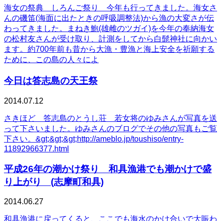
海女の祭典 しろんご祭り 今年も行ってきました。海女さ
んの磯笛(海面に出たときの呼吸調整法)から漁の大変さが伝
わってきました。まねき鮑(雄雌のツガイ)を今年の奉納海女
の松村友さんが受け取り、計測をしてから白髭神社に向かい
ます。約700年前も昔から大漁・豊漁と海上安全を祈願する
ために、この島の人々によ
今日は答志島の天王祭
2014.07.12
さきほど 答志島のとうし荘 若女将のゆみさんが写真を送
って下さいました。ゆみさんのブログでその他の写真もご覧
下さい。&gt;&gt;&gt;http://ameblo.jp/toushiso/entry-
11892966377.html
平成26年の潮かけ祭り 和具漁港でも潮かけで盛
り上がり (志摩町和具)
2014.06.27
和具漁港に戻ってくると、ここでも海水のかけ合いで大賑わ