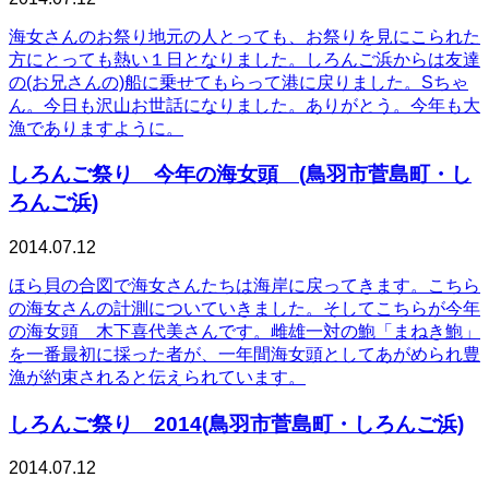
海女さんのお祭り地元の人とっても、お祭りを見にこられた
方にとっても熱い１日となりました。しろんご浜からは友達
の(お兄さんの)船に乗せてもらって港に戻りました。Sちゃ
ん。今日も沢山お世話になりました。ありがとう。今年も大
漁でありますように。
しろんご祭り 今年の海女頭 (鳥羽市菅島町・し
ろんご浜)
2014.07.12
ほら貝の合図で海女さんたちは海岸に戻ってきます。こちら
の海女さんの計測についていきました。そしてこちらが今年
の海女頭 木下喜代美さんです。雌雄一対の鮑「まねき鮑」
を一番最初に採った者が、一年間海女頭としてあがめられ豊
漁が約束されると伝えられています。
しろんご祭り 2014(鳥羽市菅島町・しろんご浜)
2014.07.12