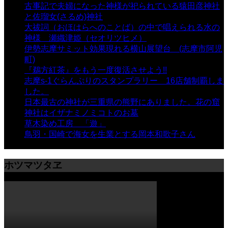
古事記で夫婦になった神様が祀られている猿田彦神社
と佐瑠女(さるめ)神社
- 21,862 views
大祓詞（おほはらへのことば）の中で唱えられる水の
神様 瀬織津姫（セオリツヒメ）
- 16,975 views
伊勢志摩サミット効果現れる横山展望台 (志摩市阿児
町)
- 10,375 views
『鵜方紅茶』をもう一度復活させよう!!
- 9,041 views
志摩s-1ぐらんぷりのスタンプラリー 16店舗制覇しま
した。
- 8,106 views
日本最古の神社が三重県の熊野にありました。花の窟
神社はイザナミノミコトのお墓
- 8,073 views
草木染め工房 「遊」
- 7,885 views
鳥羽・国崎で海女を生業とする岡本和歌子さん
- 6,997
views
ホツマツタヱ