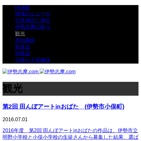
HOME
地域のニュース
日本神話と神社
伊勢志摩の祭り
観光
宿泊施設
飲食店
特産品
日帰り入浴施設
観光
第2回 田んぼアートinおばた (伊勢市小俣町)
2016.07.01
2016年度 第2回 田んぼアートinおばたの作品は、伊勢市立
明野小学校と小俣小学校の生徒さんから募集した結果、選ば