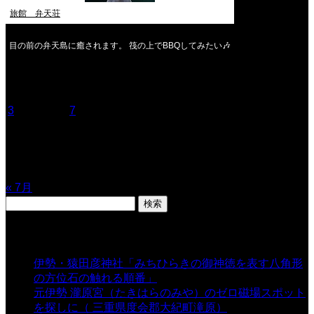
旅館 弁天荘
目の前の弁天島に癒されます。 筏の上でBBQしてみたい🎶
2026年8月
月
火
水
木
金
土
日
1
2
3
4
5
6
7
8
9
10
11
12
13
14
15
16
17
18
19
20
21
22
23
24
25
26
27
28
29
30
31
« 7月
検
索:
表示数
伊勢・猿田彦神社「みちひらきの御神徳を表す八角形
の方位石の触れる順番」
- 54,758 views
元伊勢 瀧原宮（たきはらのみや）のゼロ磁場スポット
を探しに（ 三重県度会郡大紀町滝原）
- 24,938 views