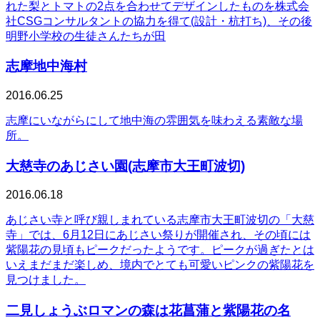
れた梨とトマトの2点を合わせてデザインしたものを株式会
社CSGコンサルタントの協力を得て(設計・杭打ち)、その後
明野小学校の生徒さんたちが田
志摩地中海村
2016.06.25
志摩にいながらにして地中海の雰囲気を味わえる素敵な場
所。
大慈寺のあじさい園(志摩市大王町波切)
2016.06.18
あじさい寺と呼び親しまれている志摩市大王町波切の「大慈
寺」では、6月12日にあじさい祭りが開催され、その頃には
紫陽花の見頃もピークだったようです。ピークが過ぎたとは
いえまだまだ楽しめ、境内でとても可愛いピンクの紫陽花を
見つけました。
二見しょうぶロマンの森は花菖蒲と紫陽花の名