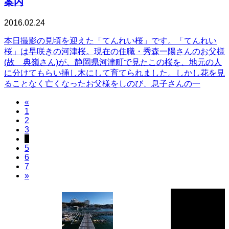
案内
2016.02.24
本日撮影の見頃を迎えた「てんれい桜」です。「てんれい
桜」は早咲きの河津桜。現在の住職・秀森一陽さんのお父様
(故 典嶺さん)が、静岡県河津町で見たこの桜を、地元の人
に分けてもらい挿し木にして育てられました。しかし花を見
ることなく亡くなったお父様をしのび、息子さんの一
«
1
2
3
4
5
6
7
»