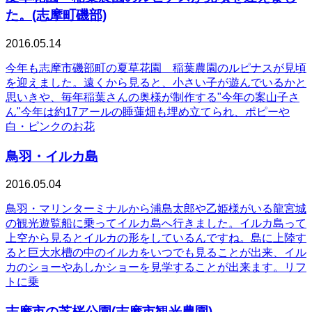
た。(志摩町磯部)
2016.05.14
今年も志摩市磯部町の夏草花園 稲葉農園のルピナスが見頃
を迎えました。遠くから見ると、小さい子が遊んでいるかと
思いきや、毎年稲葉さんの奥様が制作する"今年の案山子さ
ん"今年は約17アールの睡蓮畑も埋め立てられ、ポピーや
白・ピンクのお花
鳥羽・イルカ島
2016.05.04
鳥羽・マリンターミナルから浦島太郎や乙姫様がいる龍宮城
の観光遊覧船に乗ってイルカ島へ行きました。イルカ島って
上空から見るとイルカの形をしているんですね。島に上陸す
ると巨大水槽の中のイルカをいつでも見ることが出来、イル
カのショーやあしかショーを見学することが出来ます。リフ
トに乗
志摩市の芝桜公園(志摩市観光農園)