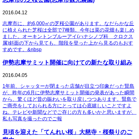
2016.04.12
志摩市に、約6,000㎡の芝桜公園があります。なだらかな丘
に植えられた芝桜は全部で7種類。今年は菜の花畑も楽しめ
ました。オーキントンブルーアイ(ハナシノブ科 クロクス
属)斜面の下から見ても、階段を登った上から見るのもおす
すめです。&nbsp
伊勢志摩サミット開催に向けての新たな取り組み
2016.04.05
1年前、シャッターが閉まった店舗が目立つ印象だった賢島
が、昨年の6月に伊勢志摩サミット開催の発表があった瞬間
から、驚くほど昔の賑わいを取り戻しつつあります。賢島で
ご商売をしておられる方にとっては心底嬉しいことですよ
ね。テレビや新聞などでご存じの方も多いかと思いますが、
私も写真を撮ったのでご報
見頃を迎えた「てんれい桜」大慈寺・桜祭りのご