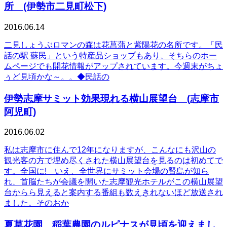
所 (伊勢市二見町松下)
2016.06.14
二見しょうぶロマンの森は花菖蒲と紫陽花の名所です。「民
話の駅 蘇民」という特産品ショップもあり、そちらのホー
ムページでも開花情報がアップされています。今週末がちょ
ぅど見頃かな～。。◆民話の
伊勢志摩サミット効果現れる横山展望台 (志摩市
阿児町)
2016.06.02
私は志摩市に住んで12年になりますが、こんなにも沢山の
観光客の方で埋め尽くされた横山展望台を見るのは初めてで
す。全国に! いえ、全世界にサミット会場の賢島が知ら
れ、首脳たちが会議を開いた志摩観光ホテルがこの横山展望
台からら見えると案内する番組も数えきれないほど放送され
ました。そのおか
夏草花園 稲葉農園のルピナスが見頃を迎えまし