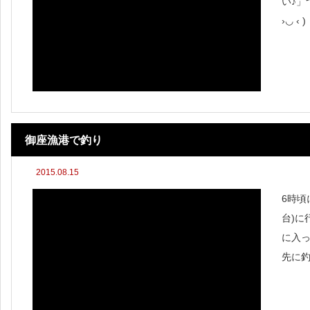
い♪」
›◡ 
撮れ
る次
御座漁港で釣り
2015.08.15
6時頃
台)に
に入
先に
て・・
と不安