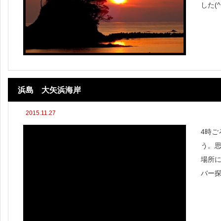
した(
づりは
す。
浜島 大矢浜海岸
2015.11.27
4時
う。思
場所に
バー
記憶
なる(
り」