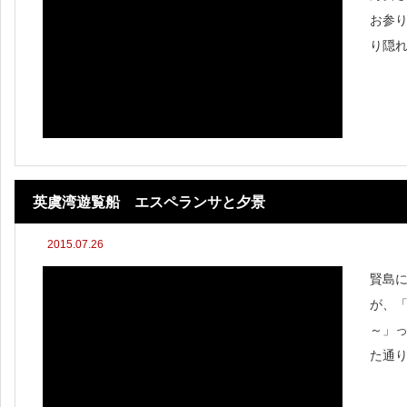
お参
り隠
が引
欲し
英虞湾遊覧船 エスペランサと夕景
2015.07.26
賢島
が、
～」
た通