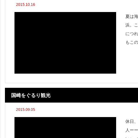
2015.10.16
夏は
浜。
につ
もこ
ビー
ばい
座
国崎をぐるり観光
2015.09.05
休日
人ー