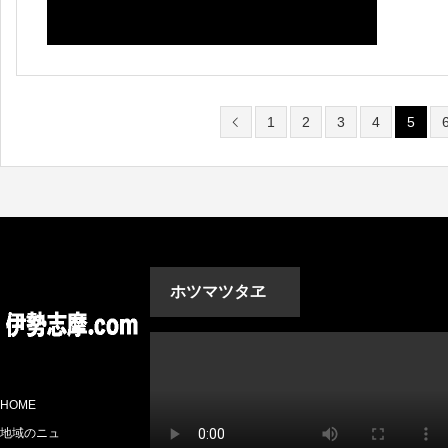
1
2
3
4
5
ホツマツタヱ
HOME
地域のニュ