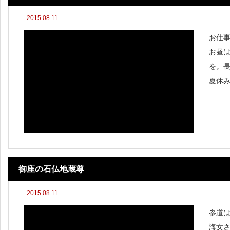
2015.08.11
お仕
お昼
を。
夏休
御座の石仏地蔵尊
2015.08.11
参道
海女