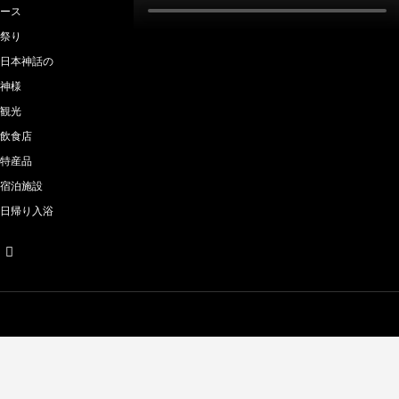
ース
祭り
日本神話の
神様
観光
飲食店
特産品
宿泊施設
日帰り入浴