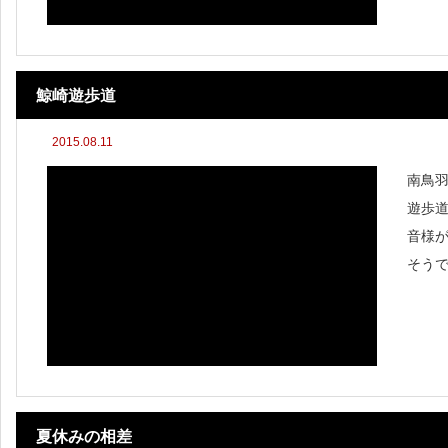
鯨崎遊歩道
2015.08.11
南鳥
遊歩
音様
そう
いく
歩道
さん
夏休みの相差