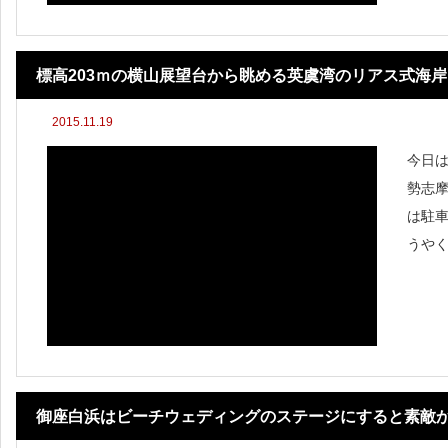
標高203ｍの横山展望台から眺める英虞湾のリアス式海岸
2015.11.19
今日
勢志
は駐
うや
駐車
選ん
びら
御座白浜はビーチウェディングのステージにすると素敵か