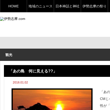
HOME
地域のニュース
日本神話と神社
伊勢志摩の祭り
観光
「あの島 何に見える??」
2016.01.02
「あの
CM
性が