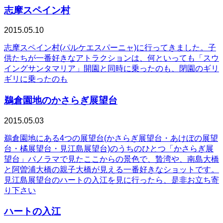
志摩スペイン村
2015.05.10
志摩スペイン村(パルケエスパーニャ)に行ってきました。子
供たちが一番好きなアトラクションは、何といっても「スウ
イングサンタマリア」開園と同時に乗ったのも、閉園のギリ
ギリに乗ったのも
鵜倉園地のかさらぎ展望台
2015.05.03
鵜倉園地にある4つの展望台(かさらぎ展望台・あけぼの展望
台・橘展望台・見江島展望台)のうちのひとつ「かさらぎ展
望台」パノラマで見たここからの景色で、贄湾や、南島大橋
と阿曽浦大橋の親子大橋が見える一番好きなショットです。
見江島展望台のハートの入江を見に行ったら、是非お立ち寄
り下さい
ハートの入江