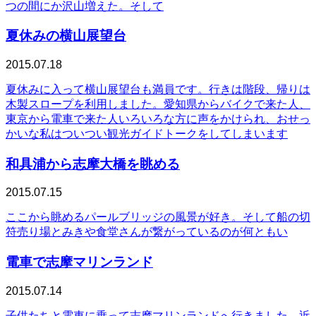
つの間にか沢山増えた。そして
夏休みの横山展望台
2015.07.18
夏休みに入って横山展望台も満員です。行きは階段、帰りは
木製スロープを利用しました。愛知県からバイクで来た人、
東京から電車で来た人いろいろな方に声をかけられ、おせっ
かいな私はついつい観光ガイドトークをしてしまいます
和具浦から志摩大橋を眺める
2015.07.15
ここから眺めるパールブリッジの風景が好き。そして船の切
符売り場とみきや食堂さんが繋がっているのが何ともい
電車で志摩マリンランド
2015.07.14
子供たちと電車に乗って志摩マリンランドへ行きました。近