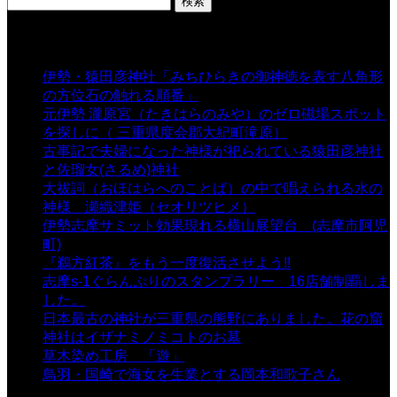
索:
表示数
伊勢・猿田彦神社「みちひらきの御神徳を表す八角形
の方位石の触れる順番」
- 54,669 views
元伊勢 瀧原宮（たきはらのみや）のゼロ磁場スポット
を探しに（ 三重県度会郡大紀町滝原）
- 24,926 views
古事記で夫婦になった神様が祀られている猿田彦神社
と佐瑠女(さるめ)神社
- 21,861 views
大祓詞（おほはらへのことば）の中で唱えられる水の
神様 瀬織津姫（セオリツヒメ）
- 16,964 views
伊勢志摩サミット効果現れる横山展望台 (志摩市阿児
町)
- 10,375 views
『鵜方紅茶』をもう一度復活させよう!!
- 9,040 views
志摩s-1ぐらんぷりのスタンプラリー 16店舗制覇しま
した。
- 8,106 views
日本最古の神社が三重県の熊野にありました。花の窟
神社はイザナミノミコトのお墓
- 8,070 views
草木染め工房 「遊」
- 7,885 views
鳥羽・国崎で海女を生業とする岡本和歌子さん
- 6,990
views