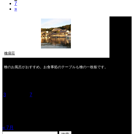
7
»
檜扇荘
檜のお風呂がおすすめ。お食事処のテーブルも檜の一枚板です。
2026年8月
月
火
水
木
金
土
日
1
2
3
4
5
6
7
8
9
10
11
12
13
14
15
16
17
18
19
20
21
22
23
24
25
26
27
28
29
30
31
« 7月
検