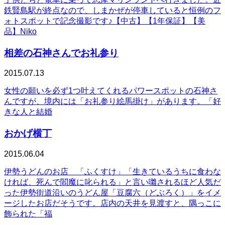
鉄賢島駅が終点なので、しまかぜが停車していると恒例のフ
ォトスポットで記念撮影です♪【中古】【1年保証】【美
品】Niko
相差の石神さんでお礼参り
2015.07.13
女性の願いを必ず1つ叶えてくれるパワースポットの石神さ
んですが、境内には「お礼参り絵馬掛け」があります。「好
きな人と結婚
おかげ横丁
2015.06.04
伊勢うどんのお店 「ふくすけ」「生きているうちに食わな
ければ、死んで閻魔に叱られる」と言い囃されるほど人気だ
った伊勢街道沿いのうどん屋「豆腐六（どぶろく）」をイメ
ージしたお店だそうです。店内の天井を見渡すと、隅っこに
飾られた「福