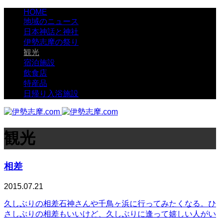
HOME
地域のニュース
日本神話と神社
伊勢志摩の祭り
観光
宿泊施設
飲食店
特産品
日帰り入浴施設
観光
相差
2015.07.21
久しぶりの相差石神さんや千鳥ヶ浜に行ってみたくなる。ひ
さしぶりの相差もいいけど、久しぶりに逢って嬉しい人がい