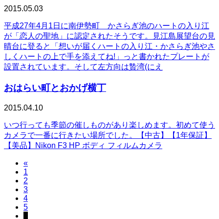
2015.05.03
平成27年4月1日に南伊勢町 かさらぎ池のハートの入り江
が「恋人の聖地」に認定されたそうです。見江島展望台の見
晴台に登ると「想いが届くハートの入り江・かさらぎ池やさ
しくハートの上で手を添えてね!」っと書かれたプレートが
設置されています。そして左方向は贄湾(にえ
おはらい町とおかげ横丁
2015.04.10
いつ行っても季節の催しものがあり楽しめます。初めて使う
カメラで一番に行きたい場所でした。【中古】【1年保証】
【美品】Nikon F3 HP ボディ フィルムカメラ
«
1
2
3
4
5
6