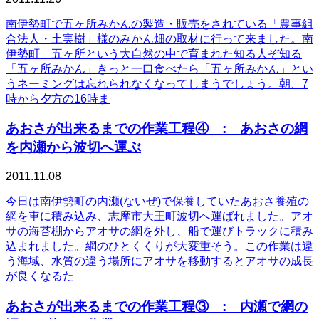
南伊勢町で五ヶ所みかんの製造・販売をされている「農事組
合法人・土実樹」様のみかん畑の取材に行って来ました。南
伊勢町 五ヶ所という大自然の中で育まれた知る人ぞ知る
「五ヶ所みかん」きっと一口食べたら「五ヶ所みかん」とい
うネーミングは忘れられなくなってしまうでしょう。朝、7
時から夕方の16時ま
あおさが出来るまでの作業工程④ : あおさの網
を内瀬から波切へ運ぶ
2011.11.08
今日は南伊勢町の内瀬(ないぜ)で保養していたあおさ養殖の
網を車に積み込み、志摩市大王町波切へ運ばれました。アオ
サの海苔棚からアオサの網を外し、船で運びトラックに積み
込まれました。網のひとくくりが大変重そう。この作業は違
う海域、水質の違う場所にアオサを移動するとアオサの成長
が良くなるた
あおさが出来るまでの作業工程③ : 内瀬で網の