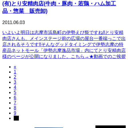
(有)とり安精肉店(牛肉・豚肉・若鶏・ハム加工
品・惣菜 販売卸)
2011.06.03
いよいよ明日は志摩市浜島町の伊勢えび祭ですね!!とり安精
肉店さんも、メインステージ前の広場の屋台一番端っこで出
店されるそうです!!そんなグッドタイミングで伊勢志摩の特
産品ネットモール「伊勢志摩逸品市場」内にてとり安精肉店
様のページが公開になりました。こちら→★動画でのご挨拶
«
1
2
3
4
5
6
7
8
9
10