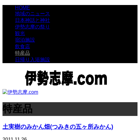
HOME
地域のニュース
日本神話と神社
伊勢志摩の祭り
観光
宿泊施設
飲食店
特産品
日帰り入浴施設
特産品
土実樹のみかん畑(つみきの五ヶ所みかん)
2011.11.26