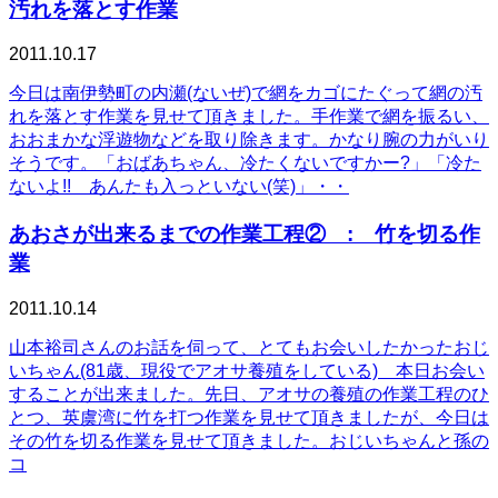
汚れを落とす作業
2011.10.17
今日は南伊勢町の内瀬(ないぜ)で網をカゴにたぐって網の汚
れを落とす作業を見せて頂きました。手作業で網を振るい、
おおまかな浮遊物などを取り除きます。かなり腕の力がいり
そうです。「おばあちゃん、冷たくないですかー?」「冷た
ないよ!! あんたも入っといない(笑)」・・
あおさが出来るまでの作業工程② : 竹を切る作
業
2011.10.14
山本裕司さんのお話を伺って、とてもお会いしたかったおじ
いちゃん(81歳、現役でアオサ養殖をしている) 本日お会い
することが出来ました。先日、アオサの養殖の作業工程のひ
とつ、英虞湾に竹を打つ作業を見せて頂きましたが、今日は
その竹を切る作業を見せて頂きました。おじいちゃんと孫の
コ