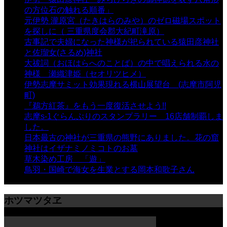
の方位石の触れる順番」
- 54,677 views
元伊勢 瀧原宮（たきはらのみや）のゼロ磁場スポット
を探しに（ 三重県度会郡大紀町滝原）
- 24,928 views
古事記で夫婦になった神様が祀られている猿田彦神社
と佐瑠女(さるめ)神社
- 21,861 views
大祓詞（おほはらへのことば）の中で唱えられる水の
神様 瀬織津姫（セオリツヒメ）
- 16,967 views
伊勢志摩サミット効果現れる横山展望台 (志摩市阿児
町)
- 10,375 views
『鵜方紅茶』をもう一度復活させよう!!
- 9,040 views
志摩s-1ぐらんぷりのスタンプラリー 16店舗制覇しま
した。
- 8,106 views
日本最古の神社が三重県の熊野にありました。花の窟
神社はイザナミノミコトのお墓
- 8,070 views
草木染め工房 「遊」
- 7,885 views
鳥羽・国崎で海女を生業とする岡本和歌子さん
- 6,990
views
ホツマツタヱ