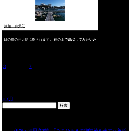
旅館 弁天荘
目の前の弁天島に癒されます。 筏の上でBBQしてみたい🎶
2026年8月
月
火
水
木
金
土
日
1
2
3
4
5
6
7
8
9
10
11
12
13
14
15
16
17
18
19
20
21
22
23
24
25
26
27
28
29
30
31
« 7月
検
索:
表示数
伊勢・猿田彦神社「みちひらきの御神徳を表す八角形